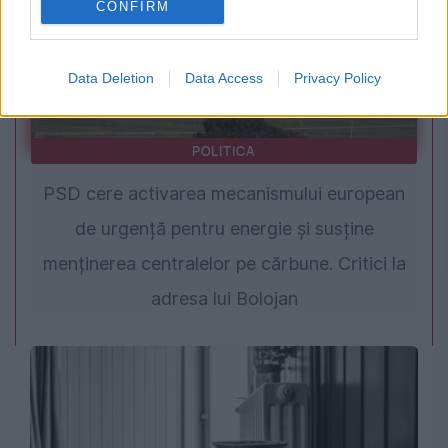
CONFIRM
Data Deletion
Data Access
Privacy Policy
POLITICA
PSD cere activarea mecanismului european
de urgență pentru energie și susține
menținerea centralelor pe cărbune. Critici la
adresa lui Bolojan