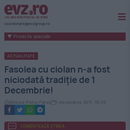
Știri
naționale
coordonare@evzgroup.ro
și
▼ Proiecte speciale
internaționale
|
ACTUALITATE
România
Fasolea cu ciolan n-a fost
-
niciodată tradiţie de 1
Evenimentul
Decembrie!
Zilei
Mihnea-Petru Pârvu
1 decembrie 2011, 16:29
COMENTEAZĂ ȘTIREA