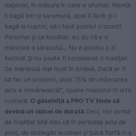
naţional, în măsura în care e afumat. Nemţii
îl bagă într-o saramură, apoi îl fierb şi-l
bagă la cuptor, să-i facă şoriciul crocant!
Personal şi ca bucătar, eu zic că e o
mâncare a săracului... Nu e pentru o zi
festivă! Şi nu poate fi considerat o tradiţie!
Se mănâncă mai mult în Ardeal. Dacă ar fi
să fac un procent, doar 75% din mâncarea
asta e românească!", spune maestrul în arta
culinară.
O găselniţă a PRO TV tinde să
devină un obicei de durată
Deci, nici vorbă
de tradiţie! Mai ales că în perioada asta de
post, de dezlegări la ciolan şi ţuică fiartă n-a