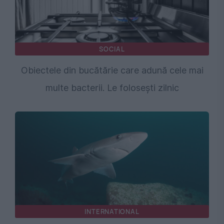
SOCIAL
Obiectele din bucătărie care adună cele mai
multe bacterii. Le folosești zilnic
INTERNATIONAL