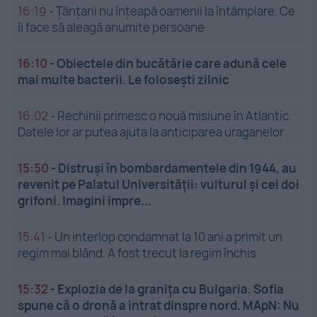
16:19
-
Țânțarii nu înțeapă oamenii la întâmplare. Ce
îi face să aleagă anumite persoane
16:10
-
Obiectele din bucătărie care adună cele
mai multe bacterii. Le folosești zilnic
16:02
-
Rechinii primesc o nouă misiune în Atlantic.
Datele lor ar putea ajuta la anticiparea uraganelor
15:50
-
Distruși în bombardamentele din 1944, au
revenit pe Palatul Universității: vulturul și cei doi
grifoni. Imagini impre...
15:41
-
Un interlop condamnat la 10 ani a primit un
regim mai blând. A fost trecut la regim închis
15:32
-
Explozia de la granița cu Bulgaria. Sofia
spune că o dronă a intrat dinspre nord. MApN: Nu