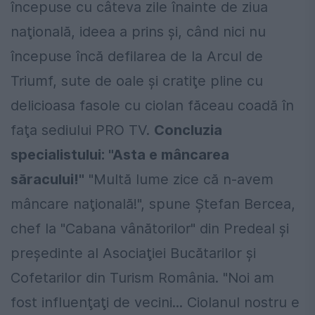
începuse cu câteva zile înainte de ziua
naţională, ideea a prins şi, când nici nu
începuse încă defilarea de la Arcul de
Triumf, sute de oale şi cratiţe pline cu
delicioasa fasole cu ciolan făceau coadă în
faţa sediului PRO TV.
Concluzia
specialistului: "Asta e mâncarea
săracului!"
"Multă lume zice că n-avem
mâncare naţională!", spune Ştefan Bercea,
chef la "Cabana vânătorilor" din Predeal şi
preşedinte al Asociaţiei Bucătarilor şi
Cofetarilor din Turism România. "Noi am
fost influenţaţi de vecini... Ciolanul nostru e