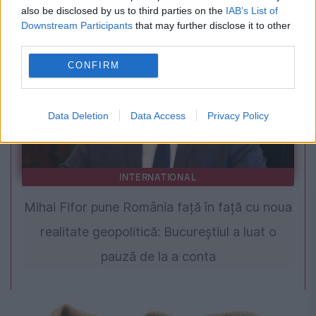
se repetă acum la fiecare doi ani și jumătate
also be disclosed by us to third parties on the
IAB’s List of
Downstream Participants
that may further disclose it to other
third parties.
CONFIRM
Data Deletion
Data Access
Privacy Policy
INTERNATIONAL
Mihai Fifor pune România față în față cu noua
realitate geopolitică: Bucureștiul a luat o
pauză de la a conta