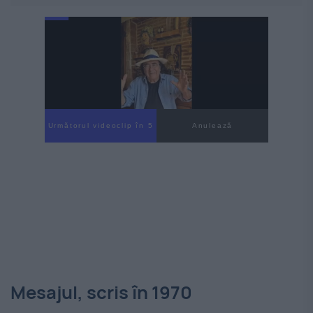
Următorul videoclip în 4
Anulează
Mesajul, scris în 1970