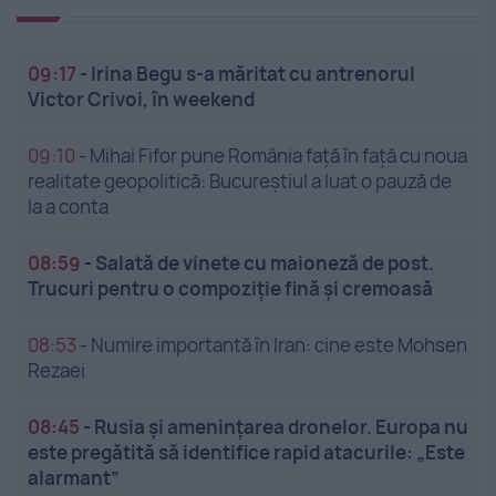
09:17
-
Irina Begu s-a măritat cu antrenorul
Victor Crivoi, în weekend
09:10
-
Mihai Fifor pune România față în față cu noua
realitate geopolitică: Bucureștiul a luat o pauză de
la a conta
08:59
-
Salată de vinete cu maioneză de post.
Trucuri pentru o compoziție fină și cremoasă
08:53
-
Numire importantă în Iran: cine este Mohsen
Rezaei
08:45
-
Rusia și amenințarea dronelor. Europa nu
este pregătită să identifice rapid atacurile: „Este
alarmant”