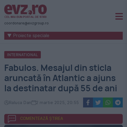
Știri
naționale
coordonare@evzgroup.ro
și
▼ Proiecte speciale
internaționale
|
INTERNATIONAL
România
Fabulos. Mesajul din sticla
-
aruncată în Atlantic a ajuns
Evenimentul
la destinatar după 55 de ani
Zilei
Raluca Dan
2 martie 2025, 20:55
COMENTEAZĂ ȘTIREA