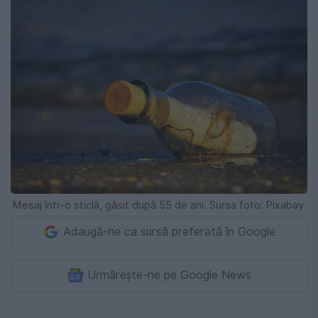
Mesaj într-o sticlă, găsit după 55 de ani. Sursa foto: Pixabay
Adaugă-ne ca sursă preferată în Google
Urmărește-ne pe Google News