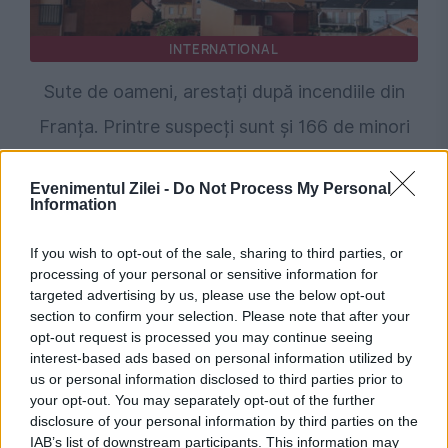
INTERNATIONAL
Sute de oameni, arestați după incendiile din
Franța. Printre suspecți sunt și 166 de minori
Evenimentul Zilei -
Do Not Process My Personal
Information
If you wish to opt-out of the sale, sharing to third parties, or
processing of your personal or sensitive information for
targeted advertising by us, please use the below opt-out
section to confirm your selection. Please note that after your
opt-out request is processed you may continue seeing
interest-based ads based on personal information utilized by
SOCIAL
us or personal information disclosed to third parties prior to
your opt-out. You may separately opt-out of the further
Un fenomen care apărea o dată la 53 de ani
disclosure of your personal information by third parties on the
IAB’s list of downstream participants. This information may