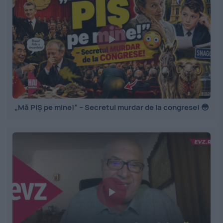
„Mă PIȘ pe mine!” – Secretul murdar de la congrese! 😳