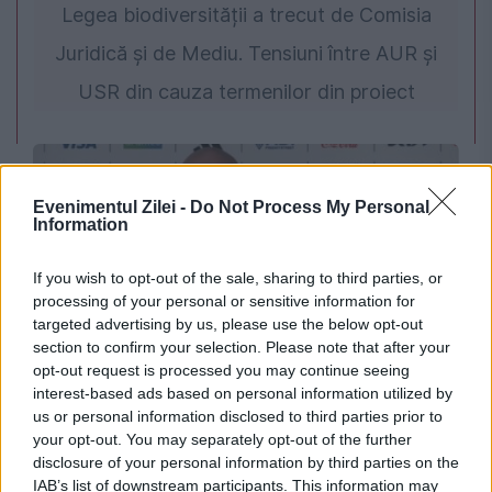
Legea biodiversității a trecut de Comisia
Juridică și de Mediu. Tensiuni între AUR și
USR din cauza termenilor din proiect
Evenimentul Zilei -
Do Not Process My Personal
Information
If you wish to opt-out of the sale, sharing to third parties, or
processing of your personal or sensitive information for
targeted advertising by us, please use the below opt-out
section to confirm your selection. Please note that after your
SPORT
opt-out request is processed you may continue seeing
interest-based ads based on personal information utilized by
Gianni Infantino primește un colac de salvare
us or personal information disclosed to third parties prior to
your opt-out. You may separately opt-out of the further
din Africa în mijlocul crizei de la FIFA
disclosure of your personal information by third parties on the
IAB’s list of downstream participants. This information may