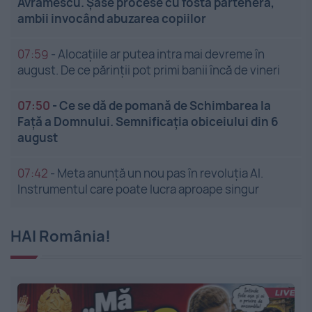
Avramescu. Șase procese cu fosta parteneră,
ambii invocând abuzarea copiilor
07:59
-
Alocațiile ar putea intra mai devreme în
august. De ce părinții pot primi banii încă de vineri
07:50
-
Ce se dă de pomană de Schimbarea la
Față a Domnului. Semnificația obiceiului din 6
august
07:42
-
Meta anunță un nou pas în revoluția AI.
Instrumentul care poate lucra aproape singur
HAI România!