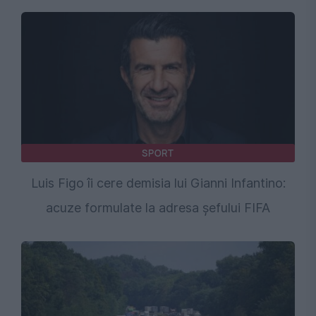
SPORT
Luis Figo îi cere demisia lui Gianni Infantino:
acuze formulate la adresa șefului FIFA