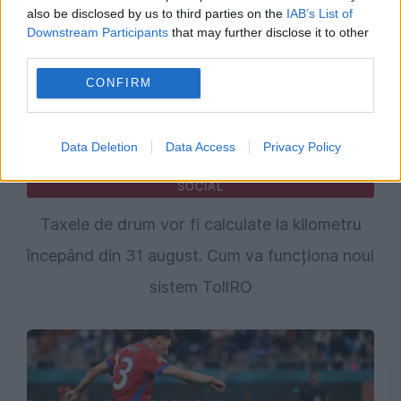
also be disclosed by us to third parties on the
IAB’s List of
Downstream Participants
that may further disclose it to other
third parties.
CONFIRM
Data Deletion
Data Access
Privacy Policy
SOCIAL
Taxele de drum vor fi calculate la kilometru
începând din 31 august. Cum va funcționa noul
sistem TollRO