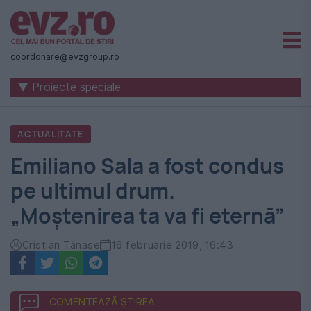
Știri
naționale
coordonare@evzgroup.ro
și
▼ Proiecte speciale
internaționale
|
ACTUALITATE
România
Emiliano Sala a fost condus
-
pe ultimul drum.
Evenimentul
„Moștenirea ta va fi eternă”
Zilei
Cristian Tănase
16 februarie 2019, 16:43
COMENTEAZĂ ȘTIREA