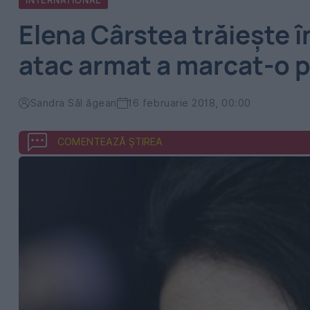
INTERNATIONAL
Elena Cârstea trăiește în
atac armat a marcat-o 
Sandra Săl ăgean
16 februarie 2018, 00:00
COMENTEAZĂ ȘTIREA