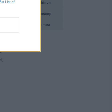
B’s List of
e
Moldova
uă
Horoscop
Vremea
e
ct