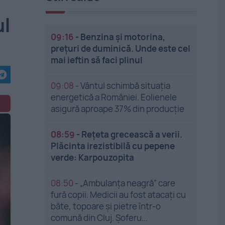
ul
09:16
-
Benzina și motorina,
prețuri de duminică. Unde este cel
mai ieftin să faci plinul
09:08
-
Vântul schimbă situația
energetică a României. Eolienele
asigură aproape 37% din producție
08:59
-
Rețeta grecească a verii.
Plăcinta irezistibilă cu pepene
verde: Karpouzopita
08:50
-
„Ambulanța neagră” care
fură copii. Medicii au fost atacați cu
bâte, topoare și pietre într-o
comună din Cluj. Șoferu...