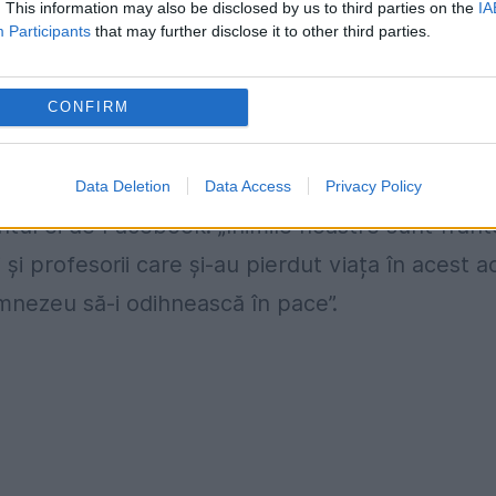
. This information may also be disclosed by us to third parties on the
IA
8-lea incident armat petrecut într-o instituţie d
Participants
that may further disclose it to other third parties.
l acestui an o face să se teamă pentru cele do
 lucrează amândouă în armată și sunt expuse
CONFIRM
mesajelor date de prietenii care s-au îngrijorat
Data Deletion
Data Access
Privacy Policy
ntul ei de Facebook: „Inimile noastre sunt frânt
i și profesorii care și-au pierdut viața în acest a
mnezeu să-i odihnească în pace”.