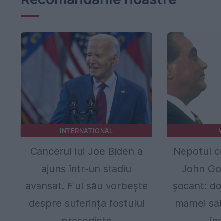
INTERNATIONAL
Cancerul lui Joe Biden a
Nepotul ce
ajuns într-un stadiu
John Got
avansat. Fiul său vorbește
șocant: do
despre suferința fostului
mamei sal
președinte
în