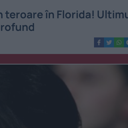
 teroare în Florida! Ultim
profund