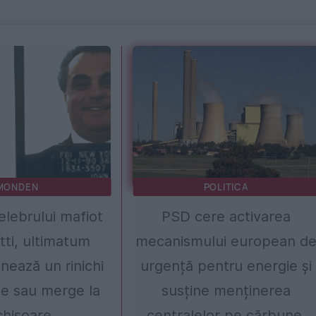
MONDEN
POLITICA
lebrului mafiot
PSD cere activarea
ti, ultimatum
mecanismului european d
nează un rinichi
urgență pentru energie și
e sau merge la
susține menținerea
chisoare
centralelor pe cărbune.