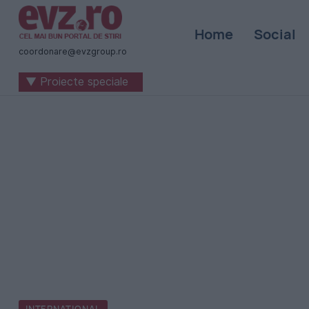
Știri
Home
Social
naționale
coordonare@evzgroup.ro
și
▼ Proiecte speciale
internaționale
|
România
-
Evenimentul
Zilei