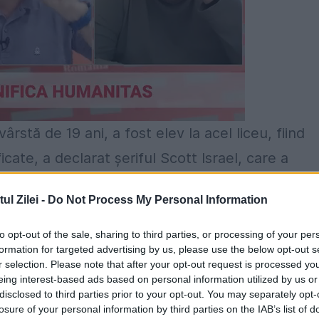
ârstă de 19 ani, a fost elev la acel liceu, fiind
cate, a declarat șeriful Scott Israel, care a
ă opună rezistenţă. Şeriful a mai spus că
l Zilei -
Do Not Process My Personal Information
ate încărcătoare”.
to opt-out of the sale, sharing to third parties, or processing of your per
formation for targeted advertising by us, please use the below opt-out s
r selection. Please note that after your opt-out request is processed y
ta noastră cântăreață Elena Cârstea, stabilită 
eing interest-based ads based on personal information utilized by us or
disclosed to third parties prior to your opt-out. You may separately opt-
nct de vedere al siguranței, i-a trezit dorul de
losure of your personal information by third parties on the IAB’s list of