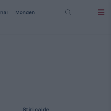
onal
Monden
Stiri calde