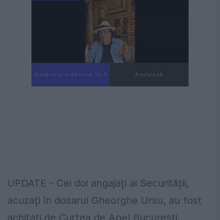
Următorul videoclip în 4
Anulează
UPDATE - Cei doi angajați ai Securității,
acuzați în dosarul Gheorghe Ursu, au fost
achitați de Curtea de Apel București.