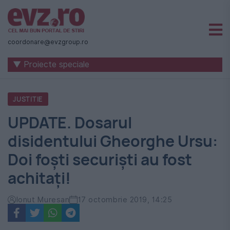
Știri
naționale
coordonare@evzgroup.ro
și
▼ Proiecte speciale
internaționale
|
JUSTITIE
România
UPDATE. Dosarul
-
disidentului Gheorghe Ursu:
Evenimentul
Doi foști securiști au fost
Zilei
achitați!
Ionut Muresan
17 octombrie 2019, 14:25