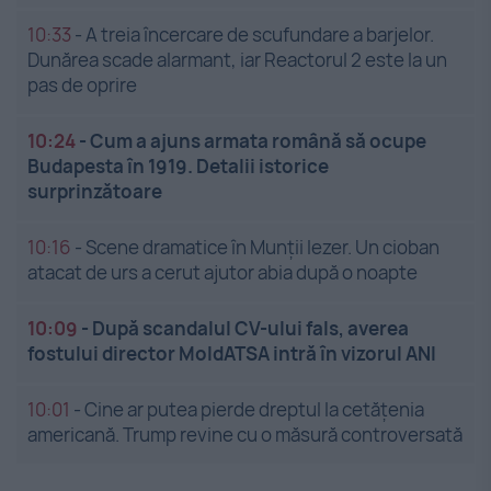
10:33
-
A treia încercare de scufundare a barjelor.
Dunărea scade alarmant, iar Reactorul 2 este la un
pas de oprire
10:24
-
Cum a ajuns armata română să ocupe
Budapesta în 1919. Detalii istorice
surprinzătoare
10:16
-
Scene dramatice în Munții Iezer. Un cioban
atacat de urs a cerut ajutor abia după o noapte
10:09
-
După scandalul CV-ului fals, averea
fostului director MoldATSA intră în vizorul ANI
10:01
-
Cine ar putea pierde dreptul la cetățenia
americană. Trump revine cu o măsură controversată