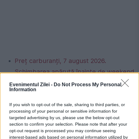
Preț carburanți, 7 august 2026.
Schimbarea apărută înainte de weekend
la benzinării
Evenimentul Zilei -
Do Not Process My Personal
Information
141 de localități au impus restricții la apă.
Lista cu râurile și zonele afectate
If you wish to opt-out of the sale, sharing to third parties, or
processing of your personal or sensitive information for
targeted advertising by us, please use the below opt-out
section to confirm your selection. Please note that after your
opt-out request is processed you may continue seeing
interest-based ads based on personal information utilized by