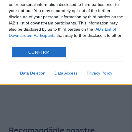
curtea de apel
disident
Gheorghe Ursu
us or personal information disclosed to third parties prior to
your opt-out. You may separately opt-out of the further
securitate
disclosure of your personal information by third parties on the
IAB’s list of downstream participants. This information may
also be disclosed by us to third parties on the
IAB’s List of
Downstream Participants
that may further disclose it to other
third parties.
CONFIRM
Data Deletion
Data Access
Privacy Policy
Recomandările noastre