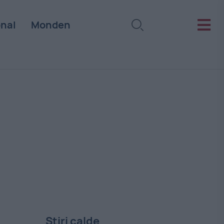
onal
Monden
Stiri calde