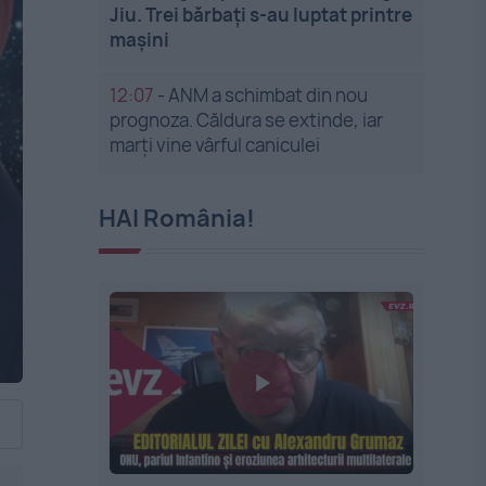
Jiu. Trei bărbați s-au luptat printre
mașini
12:07
-
ANM a schimbat din nou
prognoza. Căldura se extinde, iar
marți vine vârful caniculei
HAI România!