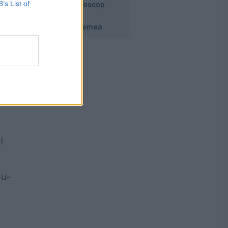
B’s List of
Horoscop
Vremea
l
nu-