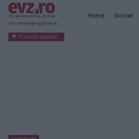
Știri
Home
Social
naționale
coordonare@evzgroup.ro
și
▼ Proiecte speciale
internaționale
|
România
-
Evenimentul
Zilei