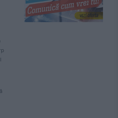
e
rp
l
ă