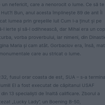
 un nefericit, care a nenorocit o lume. Ce să te
 Hut?! Bun, anul acesta împlinește 89 de ani! Îl
at lumea prin greșelile lui! Cum l-a ținut și pe
 ierte și să-l odihnească, dar Mihai era un copi
 turba, vorba proverbului, iar nimeni, din Dinasti
egina Maria și cam atât. Gorbaciov era, însă, ma
le monumentale care au stricat o lume.
:32, fusul orar coasta de est, SUA – s-a termin
l lumii! El a fost executat de căpitanul USAF
n 13 specialişti de înaltă calificare. Zborul a
otezat „Lucky Lady”, un Boening B-50,