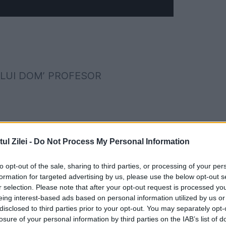
UL LUI DOM’ PROFESOR
Irving, Bedrich Smetana, Jennifer Jones, Mihai
l Zilei -
Do Not Process My Personal Information
Emilia Popescu, Petre Ghelmez.
to opt-out of the sale, sharing to third parties, or processing of your per
formation for targeted advertising by us, please use the below opt-out s
r selection. Please note that after your opt-out request is processed y
at, Isihie și Nestor.
eing interest-based ads based on personal information utilized by us or
disclosed to third parties prior to your opt-out. You may separately opt-
losure of your personal information by third parties on the IAB’s list of