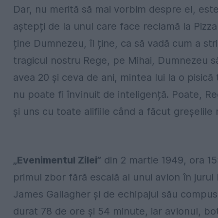
Dar, nu merită să mai vorbim despre el, este
aștepți de la unul care face reclamă la Pizza
ține Dumnezeu, îl ține, ca să vadă cum a stric
tragicul nostru Rege, pe Mihai, Dumnezeu să-l
avea 20 și ceva de ani, mintea lui la o pisică
nu poate fi învinuit de inteligență. Poate, R
și uns cu toate alifiile când a făcut greșeli
„Evenimentul Zilei”
din 2 martie 1949, ora 15
primul zbor fără escală al unui avion în juru
James Gallagher şi de echipajul său compus di
durat 78 de ore şi 54 minute, iar avionul, b