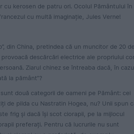
er cu kerosen de patru ori. Ocolul Pământului în
francezul cu multă imaginație, Jules Verne!
o”, din China, pretindea că un muncitor de 20 d
g provoacă descărcări electrice ale propriului co
ersoană. Ziarul chinez se întreaba dacă, în cazu
gată la pământ”?
că sunt două categorii de oameni pe Pământ: cei
tiți de pilda cu Nastratin Hogea, nu? Unii spun c
e frig și dacă își scot ciorapii, pe la mijlocul
orapii preferați. Pentru că lucrurile nu sunt