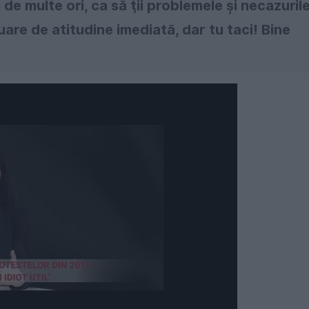
 de multe ori, ca să ţii problemele şi necazuril
luare de atitudine imediată, dar tu taci! Bine