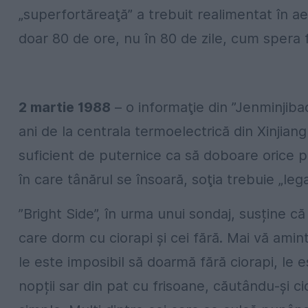
„superfortăreaţă” a trebuit realimentat în a
doar 80 de ore, nu în 80 de zile, cum spera 
2 martie 1988
– o informaţie din ”Jenminjiba
ani de la centrala termoelectrică din Xinjian
suficient de puternice ca să doboare orice p
în care tânărul se însoară, soţia trebuie „le
”Bright Side”, în urma unui sondaj, susține 
care dorm cu ciorapi și cei fără. Mai vă amin
le este imposibil să doarmă fără ciorapi, le est
nopții sar din pat cu frisoane, căutându-și ci