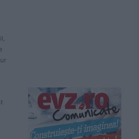
l,
e
tur
at