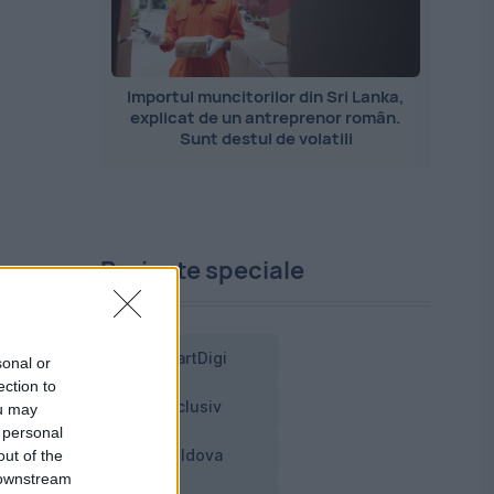
Importul muncitorilor din Sri Lanka,
explicat de un antreprenor român.
Sunt destul de volatili
Proiecte speciale
l
SmartDigi
sonal or
ection to
Exclusiv
ou may
 personal
out of the
Moldova
 downstream