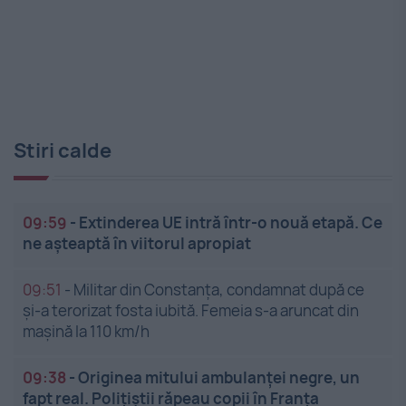
Stiri calde
09:59
-
Extinderea UE intră într-o nouă etapă. Ce
ne așteaptă în viitorul apropiat
09:51
-
Militar din Constanța, condamnat după ce
și-a terorizat fosta iubită. Femeia s-a aruncat din
mașină la 110 km/h
09:38
-
Originea mitului ambulanței negre, un
fapt real. Polițiștii răpeau copii în Franța