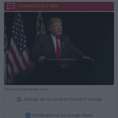
COMENTEAZĂ ȘTIREA
Sursa: Dreamstime.com
Adaugă-ne ca sursă preferată în Google
Urmărește-ne pe Google News