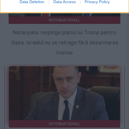
Data Deletion
Data Access
Privacy Policy
INTERNATIONAL
Netanyahu respinge planul lui Trump pentru
Gaza. Israelul nu se retrage fără dezarmarea
Hamas
INTERNATIONAL