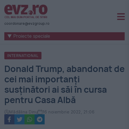
Știri
naționale
coordonare@evzgroup.ro
și
▼ Proiecte speciale
internaționale
|
INTERNATIONAL
România
Donald Trump, abandonat de
-
cei mai importanți
Evenimentul
susținători ai săi în cursa
Zilei
pentru Casa Albă
Mădălina Dinu
16 noiembrie 2022, 21:06