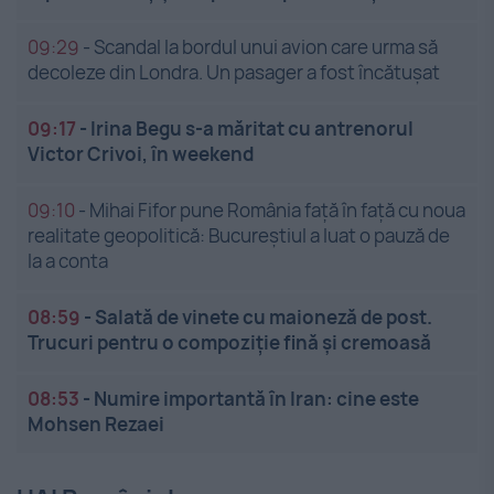
09:29
-
Scandal la bordul unui avion care urma să
decoleze din Londra. Un pasager a fost încătușat
09:17
-
Irina Begu s-a măritat cu antrenorul
Victor Crivoi, în weekend
09:10
-
Mihai Fifor pune România față în față cu noua
realitate geopolitică: Bucureștiul a luat o pauză de
la a conta
08:59
-
Salată de vinete cu maioneză de post.
Trucuri pentru o compoziție fină și cremoasă
08:53
-
Numire importantă în Iran: cine este
Mohsen Rezaei