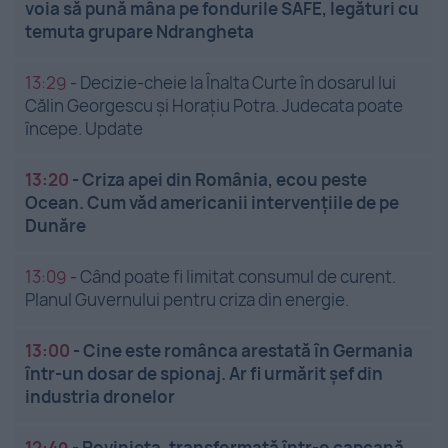
voia să pună mâna pe fondurile SAFE, legături cu
temuta grupare Ndrangheta
13:29
-
Decizie-cheie la Înalta Curte în dosarul lui
Călin Georgescu și Horațiu Potra. Judecata poate
începe. Update
13:20
-
Criza apei din România, ecou peste
Ocean. Cum văd americanii intervențiile de pe
Dunăre
13:09
-
Când poate fi limitat consumul de curent.
Planul Guvernului pentru criza din energie.
13:00
-
Cine este românca arestată în Germania
într-un dosar de spionaj. Ar fi urmărit șef din
industria dronelor
12:49
-
Rovinieta, transformată într-o capcană.