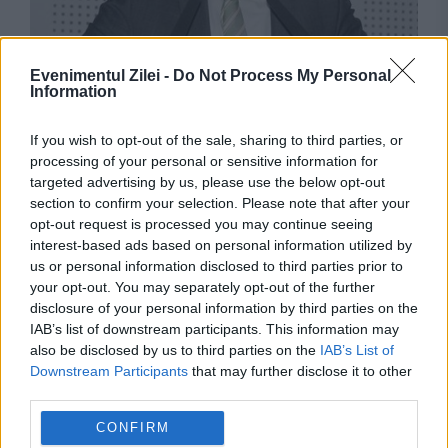
JUSTITIE
Evenimentul Zilei -
Do Not Process My Personal
Information
Dan Marian, audiat la DNA Iași în dosarul
Vanbet. Politicianul susține că are calitatea de
If you wish to opt-out of the sale, sharing to third parties, or
processing of your personal or sensitive information for
martor
targeted advertising by us, please use the below opt-out
section to confirm your selection. Please note that after your
opt-out request is processed you may continue seeing
interest-based ads based on personal information utilized by
us or personal information disclosed to third parties prior to
your opt-out. You may separately opt-out of the further
disclosure of your personal information by third parties on the
IAB’s list of downstream participants. This information may
also be disclosed by us to third parties on the
IAB’s List of
Downstream Participants
that may further disclose it to other
third parties.
POLITICA
CONFIRM