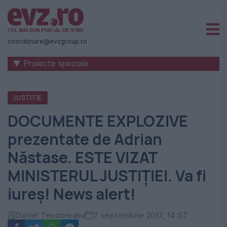
Știri
naționale
coordonare@evzgroup.ro
și
▼ Proiecte speciale
internaționale
|
JUSTITIE
România
DOCUMENTE EXPLOZIVE
-
prezentate de Adrian
Evenimentul
Năstase. ESTE VIZAT
Zilei
MINISTERUL JUSTIŢIEI. Va fi
iureş! News alert!
Daniel Teodoreanu
7 septembrie 2017, 14:57