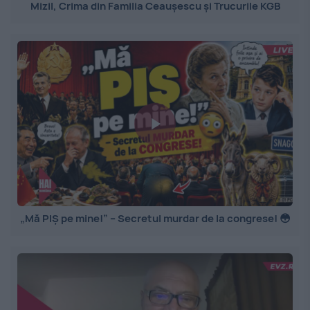
Mizil, Crima din Familia Ceaușescu și Trucurile KGB
„Mă PIȘ pe mine!” – Secretul murdar de la congrese! 😳