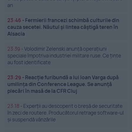
an
23:46
-
Fermierii francezi schimbă culturile din
cauza secetei. Năutul și lintea câștigă teren în
Alsacia
23:39
-
Volodimir Zelenski anunță operațiuni
speciale împotriva industriei militare ruse. Ce ținte
au fost identificate
23:29
-
Reacție furibundă a lui Ioan Varga după
umilința din Conference League. Se anunță
plecări în masă de la CFR Cluj
23:18
-
Experții au descoperit o breșă de securitate
în zeci de routere. Producătorul retrage software-ul
și suspendă vânzările