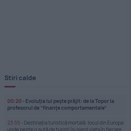
Stiri calde
00:20
-
Evoluția lui pește prăjit: de la Topor la
profesorul de ”finanțe comportamentale”
23:55
-
Destinația turistică mortală: locul din Europa
unde peste o sută de turiști își pierd viața în fiecare