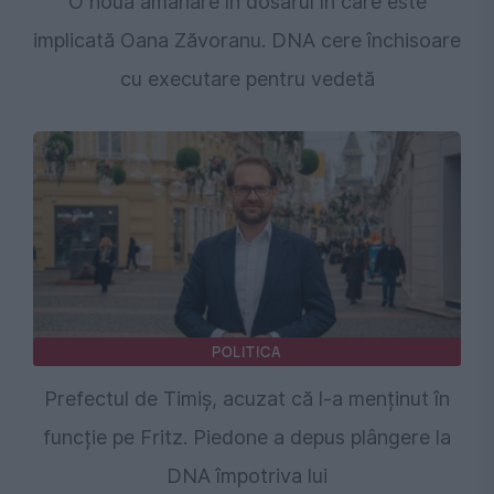
O nouă amânare în dosarul în care este
implicată Oana Zăvoranu. DNA cere închisoare
cu executare pentru vedetă
POLITICA
Prefectul de Timiș, acuzat că l-a menținut în
funcție pe Fritz. Piedone a depus plângere la
DNA împotriva lui