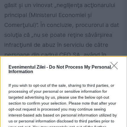
găsit şi un vinovat „neglijenţa acţionarului
principal (Ministerul Economiei şi
Comerţului)”. În concluzie, procurorul a dat
soluţia că „nu se poate reţine săvârşirea
infracţiunii de abuz în serviciu de către
persoane din cadrul CEO SA, având în
vedere că din materialul probator
Evenimentul Zilei -
Do Not Process My Personal
Information
administrat nu rezultă că faptele ar exista,
iar cele fără consecinţe grave erau
If you wish to opt-out of the sale, sharing to third parties, or
processing of your personal or sensitive information for
prescrise la data sesizării lor”. Şi cu asta
targeted advertising by us, please use the below opt-out
section to confirm your selection. Please note that after your
DNA a îngropat prejudiciul de zeci de
opt-out request is processed you may continue seeing
milioane de euro.
interest-based ads based on personal information utilized by
us or personal information disclosed to third parties prior to
your opt-out. You may separately opt-out of the further