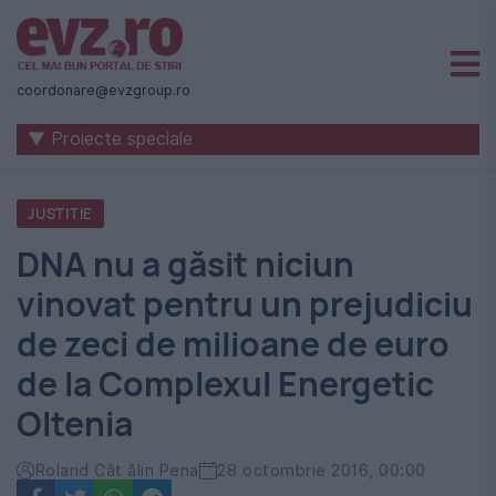
Știri
naționale
coordonare@evzgroup.ro
și
▼ Proiecte speciale
internaționale
|
JUSTITIE
România
DNA nu a găsit niciun
-
vinovat pentru un prejudiciu
Evenimentul
de zeci de milioane de euro
Zilei
de la Complexul Energetic
Oltenia
Roland Căt ălin Pena
28 octombrie 2016, 00:00