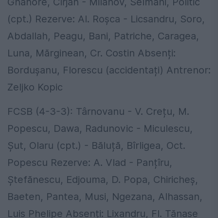
Gnahore, Cîrjan - Milanov, Selmani, Politic
(cpt.) Rezerve: Al. Roșca - Licsandru, Soro,
Abdallah, Peagu, Bani, Patriche, Caragea,
Luna, Mărginean, Cr. Costin Absenți:
Bordușanu, Florescu (accidentați) Antrenor:
Zeljko Kopic
FCSB (4-3-3): Târnovanu - V. Crețu, M.
Popescu, Dawa, Radunovic - Miculescu,
Șut, Olaru (cpt.) - Băluță, Bîrligea, Oct.
Popescu Rezerve: A. Vlad - Panțîru,
Ștefănescu, Edjouma, D. Popa, Chiricheș,
Baeten, Pantea, Musi, Ngezana, Alhassan,
Luis Phelipe Absenți: Lixandru, Fl. Tănase