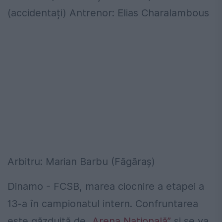
(accidentați) Antrenor: Elias Charalambous
Arbitru: Marian Barbu (Făgăraș)
Dinamo - FCSB, marea ciocnire a etapei a
13-a în campionatul intern. Confruntarea
este găzduită de
„Arena Națională”
și se va