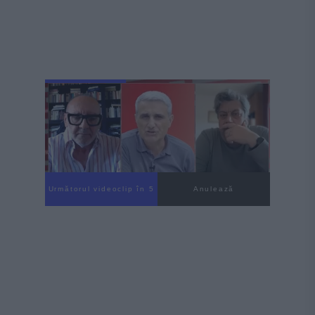
Următorul videoclip în 3
Anulează