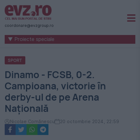
Știri
naționale
coordonare@evzgroup.ro
și
▼ Proiecte speciale
internaționale
|
SPORT
România
Dinamo - FCSB, 0-2.
-
Campioana, victorie în
Evenimentul
derby-ul de pe Arena
Zilei
Națională
Nicolae Comănescu
20 octombrie 2024, 22:59