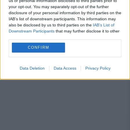
us or personal information disclosed to third parties prior to
Arena Naţională
clasament
derby
your opt-out. You may separately opt-out of the further
disclosure of your personal information by third parties on the
dinamo - fcsb
superliga
IAB’s list of downstream participants. This information may
also be disclosed by us to third parties on the
IAB’s List of
Downstream Participants
that may further disclose it to other
third parties.
CONFIRM
Data Deletion
Data Access
Privacy Policy