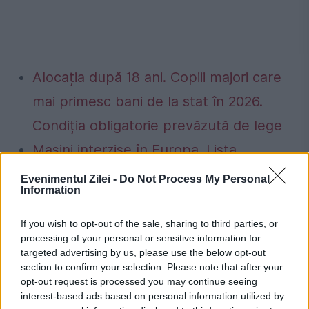
Alocația după 18 ani. Copiii majori care
mai primesc bani de la stat în 2026.
Condiția obligatorie prevăzută de lege
Mașini interzise în Europa. Lista
completă a țărilor și orașelor în care nu
Evenimentul Zilei -
Do Not Process My Personal
Information
mai au voie să circule autoturismele
Euro 3, Euro 4 sau Euro 5. Care este
If you wish to opt-out of the sale, sharing to third parties, or
processing of your personal or sensitive information for
situația din România
targeted advertising by us, please use the below opt-out
section to confirm your selection. Please note that after your
opt-out request is processed you may continue seeing
interest-based ads based on personal information utilized by