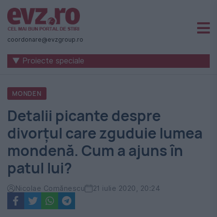
Știri
naționale
coordonare@evzgroup.ro
și
▼ Proiecte speciale
internaționale
|
MONDEN
România
Detalii picante despre
-
divorțul care zguduie lumea
Evenimentul
mondenă. Cum a ajuns în
Zilei
patul lui?
Nicolae Comănescu
21 iulie 2020, 20:24