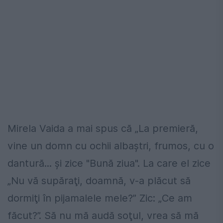
Mirela Vaida a mai spus că „La premieră,
vine un domn cu ochii albaştri, frumos, cu o
dantură... şi zice "Bună ziua". La care el zice
„Nu vă supăraţi, doamnă, v-a plăcut să
dormiţi în pijamalele mele?” Zic: „Ce am
făcut?”. Să nu mă audă soţul, vrea să mă