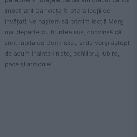
pereche! In brațele căruia am crezut că voi
imbatrani! Dar viața îți oferă lecții de
învățat! Ne naștem să primim lecții! Merg
mai departe cu fruntea sus, convinsă că
sunt iubită de Dumnezeu și de voi și aștept
de acum înainte liniște, echilibru, iubire,
pace și armonie!