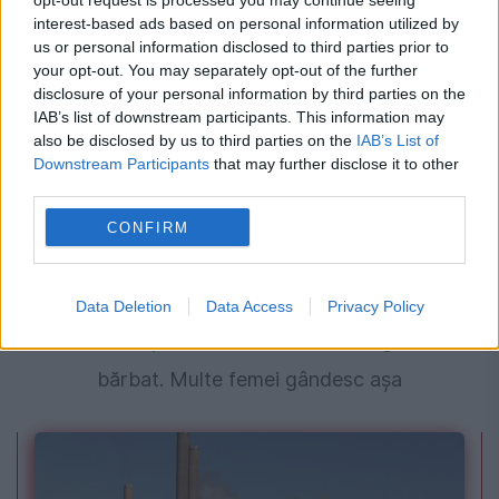
opt-out request is processed you may continue seeing
poți schimba imediat
interest-based ads based on personal information utilized by
us or personal information disclosed to third parties prior to
your opt-out. You may separately opt-out of the further
disclosure of your personal information by third parties on the
IAB’s list of downstream participants. This information may
also be disclosed by us to third parties on the
IAB’s List of
Downstream Participants
that may further disclose it to other
third parties.
CONFIRM
MONDEN
Data Deletion
Data Access
Privacy Policy
Jennifer Lopez a dezvăluit ce o atrage la un
bărbat. Multe femei gândesc așa