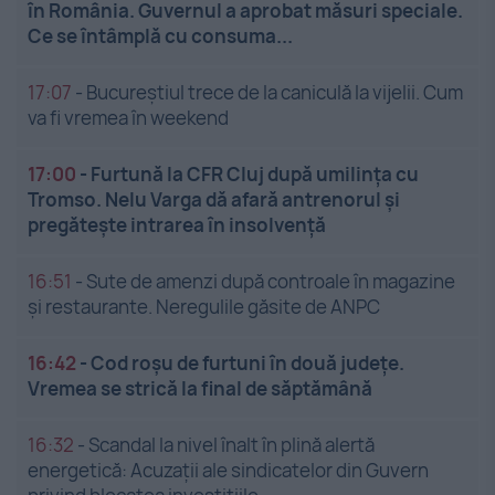
în România. Guvernul a aprobat măsuri speciale.
Ce se întâmplă cu consuma...
17:07
-
Bucureștiul trece de la caniculă la vijelii. Cum
va fi vremea în weekend
17:00
-
Furtună la CFR Cluj după umilința cu
Tromso. Nelu Varga dă afară antrenorul și
pregătește intrarea în insolvență
16:51
-
Sute de amenzi după controale în magazine
și restaurante. Neregulile găsite de ANPC
16:42
-
Cod roșu de furtuni în două județe.
Vremea se strică la final de săptămână
16:32
-
Scandal la nivel înalt în plină alertă
energetică: Acuzații ale sindicatelor din Guvern