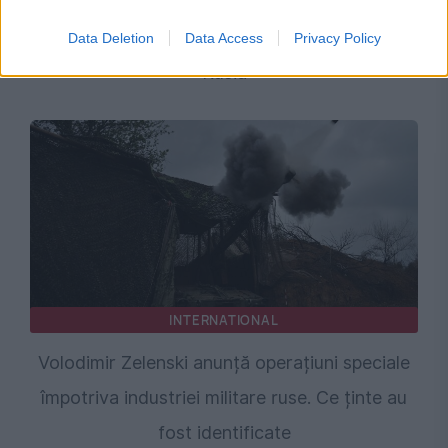
Decizia luată de SUA schimbă din nou
războiul din Ucraina. Efectele se văd deja în
Data Deletion
Data Access
Privacy Policy
Rusia
INTERNATIONAL
Volodimir Zelenski anunță operațiuni speciale
împotriva industriei militare ruse. Ce ținte au
fost identificate