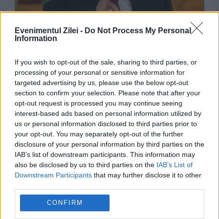
INTERNATIONAL
Evenimentul Zilei -
Do Not Process My Personal
Information
Avertisment fără precedent. Rusia ar putea
ataca NATO folosind drone ucrainene. Planul
If you wish to opt-out of the sale, sharing to third parties, or
processing of your personal or sensitive information for
lui Putin, dezvăluit de Lituania
targeted advertising by us, please use the below opt-out
section to confirm your selection. Please note that after your
opt-out request is processed you may continue seeing
interest-based ads based on personal information utilized by
us or personal information disclosed to third parties prior to
your opt-out. You may separately opt-out of the further
disclosure of your personal information by third parties on the
IAB’s list of downstream participants. This information may
also be disclosed by us to third parties on the
IAB’s List of
Downstream Participants
that may further disclose it to other
third parties.
INTERNATIONAL
CONFIRM