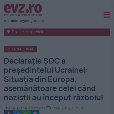
Știri
naționale
coordonare@evzgroup.ro
și
▼ Proiecte speciale
internaționale
|
INTERNATIONAL
România
Declarație ȘOC a
-
președintelui Ucrainei:
Evenimentul
Situația din Europa,
Zilei
asemănătoare celei când
naziștii au început războiul
Ana-Maria Adamoae
8 mai 2015, 07:39