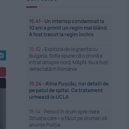
15:41
-
Un interlop condamnat la
10 ani a primit un regim mai blând.
A fost trecut la regim închis
15:32
-
Explozia de la granița cu
Bulgaria. Sofia spune că o dronă a
intrat dinspre nord. MApN: Nu a fost
detectată în România
15:24
-
Alina Pușcău, noi detalii de
pe patul de spital. Ce tratament
urmează la UCLA
15:14
-
Pericol în drum spre mare.
Situația care i-a făcut pe drumari să
anunțe Poliția