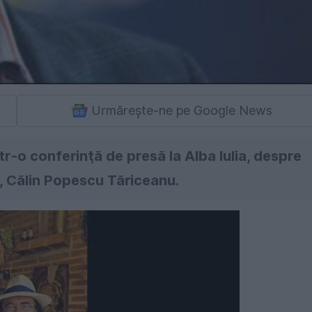
Urmărește-ne pe Google News
tr-o conferinţă de presă la Alba Iulia, despre
, Călin Popescu Tăriceanu.