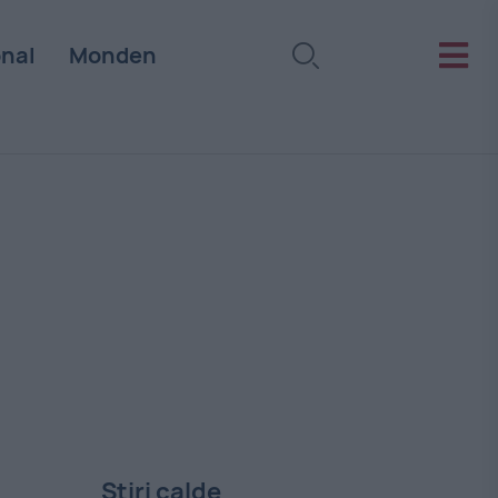
onal
Monden
Stiri calde