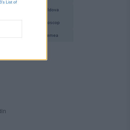
ni
B’s List of
Moldova
Horoscop
că
Vremea
e
e
din