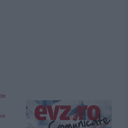
 de
axe