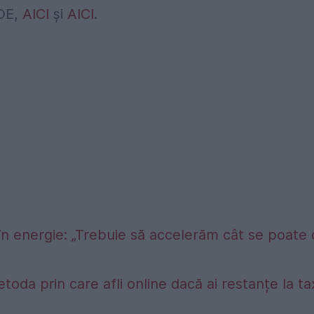
LDE,
AICI
şi
AICI
.
în energie: „Trebuie să accelerăm cât se poate
etoda prin care afli online dacă ai restanțe la t