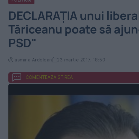
POLITICA
DECLARAŢIA unui liberal
Tăriceanu poate să ajung
PSD"
Iasmina Ardelean
23 martie 2017, 18:50
COMENTEAZĂ ȘTIREA