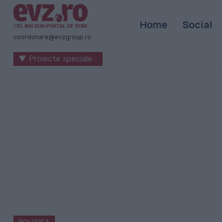
Știri
Home
Social
naționale
coordonare@evzgroup.ro
și
▼ Proiecte speciale
internaționale
|
România
-
Evenimentul
Zilei