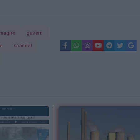
magire
guvern
re
scandal