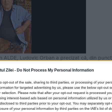
n ALDE, Ludovic Orban a precizat că, din punct
şi că “să se certe cât vor”, citează
Agerpres
.
l Zilei -
Do Not Process My Personal Information
e strânsură", care nu mai are nicio legătură cu
to opt-out of the sale, sharing to third parties, or processing of your per
 post de cârjă a PSD-ului şi a guvernului
formation for targeted advertising by us, please use the below opt-out s
r selection. Please note that after your opt-out request is processed y
ăşeşte ideile liberale şi crede cu adevărat în
eing interest-based ads based on personal information utilized by us or
disclosed to third parties prior to your opt-out. You may separately opt-
. De aceea, chiar şi puţinii oameni de factură
losure of your personal information by third parties on the IAB’s list of