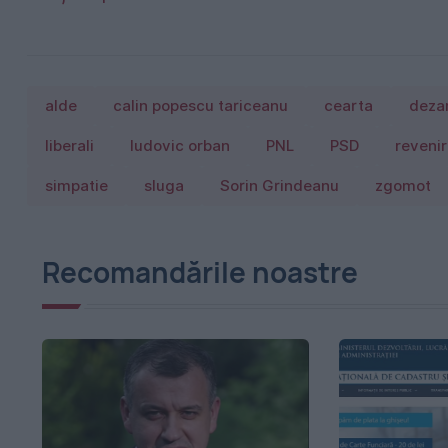
alde
calin popescu tariceanu
cearta
deza
liberali
ludovic orban
PNL
PSD
reveni
simpatie
sluga
Sorin Grindeanu
zgomot
Recomandările noastre