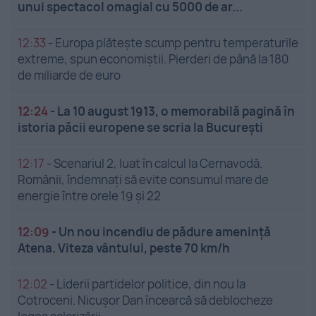
unui spectacol omagial cu 5000 de ar...
12:33
-
Europa plătește scump pentru temperaturile
extreme, spun economiștii. Pierderi de până la 180
de miliarde de euro
12:24
-
La 10 august 1913, o memorabilă pagină în
istoria păcii europene se scria la București
12:17
-
Scenariul 2, luat în calcul la Cernavodă.
Românii, îndemnați să evite consumul mare de
energie între orele 19 și 22
12:09
-
Un nou incendiu de pădure amenință
Atena. Viteza vântului, peste 70 km/h
12:02
-
Liderii partidelor politice, din nou la
Cotroceni. Nicușor Dan încearcă să deblocheze