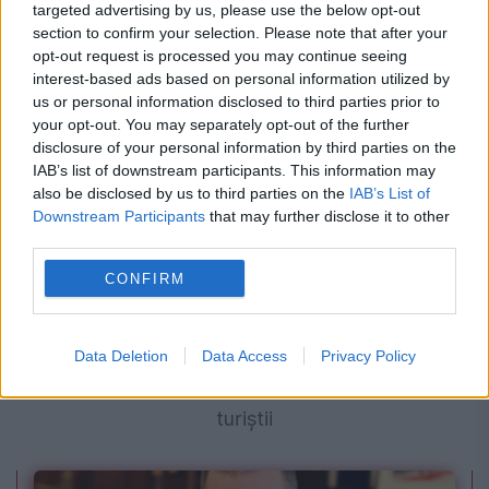
targeted advertising by us, please use the below opt-out
istoria păcii europene se scria la București
section to confirm your selection. Please note that after your
opt-out request is processed you may continue seeing
interest-based ads based on personal information utilized by
us or personal information disclosed to third parties prior to
your opt-out. You may separately opt-out of the further
disclosure of your personal information by third parties on the
IAB’s list of downstream participants. This information may
also be disclosed by us to third parties on the
IAB’s List of
Downstream Participants
that may further disclose it to other
third parties.
CONFIRM
SOCIAL
Zeci de medici oferă consultații gratuite pe
Data Deletion
Data Access
Privacy Policy
litoralul românesc. Ce controale pot face
turiștii