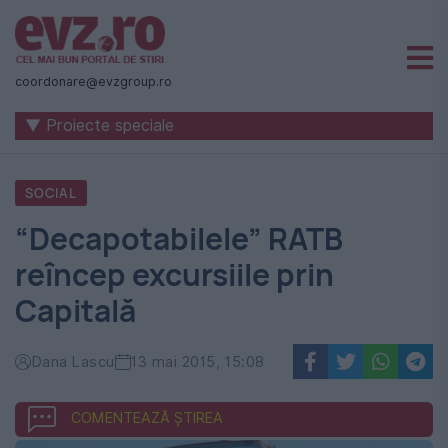
Știri
naționale
coordonare@evzgroup.ro
și
▼ Proiecte speciale
internaționale
|
SOCIAL
România
“Decapotabilele” RATB
-
reîncep excursiile prin
Evenimentul
Capitală
Zilei
Dana Lascu
13 mai 2015, 15:08
COMENTEAZĂ ȘTIREA