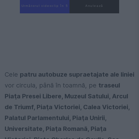
Următorul videoclip în 4
Anulează
Cele
patru autobuze supraetajate ale liniei
vor circula, până în toamnă, pe
traseul
Piaţa Presei Libere, Muzeul Satului, Arcul
de Triumf, Piaţa Victoriei, Calea Victoriei,
Palatul Parlamentului, Piaţa Unirii,
Universitate, Piaţa Romană, Piaţa