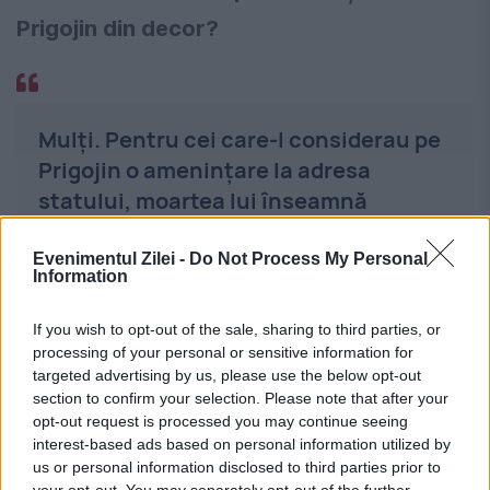
Prigojin din decor?
Mulți. Pentru cei care-l considerau pe
Prigojin o amenințare la adresa
statului, moartea lui înseamnă
dreptate.
Evenimentul Zilei -
Do Not Process My Personal
Information
Pentru militari, birocrați, siloviki,
If you wish to opt-out of the sale, sharing to third parties, or
servicii de securitate, conservatori,
processing of your personal or sensitive information for
targeted advertising by us, please use the below opt-out
militariști - pentru toți cei care
section to confirm your selection. Please note that after your
considerau că Prigojin a mers prea
opt-out request is processed you may continue seeing
departe -, aceasta a fost soluția
interest-based ads based on personal information utilized by
us or personal information disclosed to third parties prior to
corectă.
your opt-out. You may separately opt-out of the further