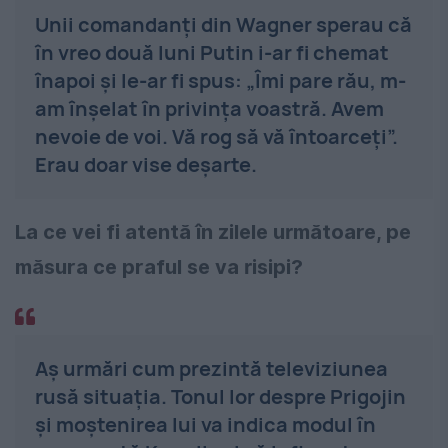
Unii comandanți din Wagner sperau că
în vreo două luni Putin i-ar fi chemat
înapoi și le-ar fi spus: „Îmi pare rău, m-
am înșelat în privința voastră. Avem
nevoie de voi. Vă rog să vă întoarceți”.
Erau doar vise deșarte.
La ce vei fi atentă în zilele următoare, pe
măsura ce praful se va risipi?
Aș urmări cum prezintă televiziunea
rusă situația. Tonul lor despre Prigojin
și moștenirea lui va indica modul în