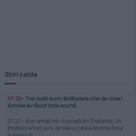
Stiri calde
07:29
-
Trei zodii sunt răsfățatele zilei de vineri.
Astrele au făcut lista scurtă
07:20
-
Atac armat într-o școală din Thailanda. Un
profesor a fost ucis, iar elevul care a deschis focul
s-a sinucis