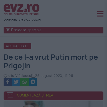
Știri
naționale
coordonare@evzgroup.ro
și
▼ Proiecte speciale
internaționale
|
ACTUALITATE
România
De ce l-a vrut Putin mort pe
-
Prigojin
Evenimentul
Zilei
Iuliu Vlădescu
25 august 2023, 11:06
COMENTEAZĂ ȘTIREA