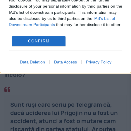
disclosure of your personal information by third parties on the
IAB’s list of downstream participants. This information may
also be disclosed by us to third parties on the
IAB’s List of
Astfel că eu nu cred că Putin și
Downstream Participants
that may further disclose it to other
Kremlinul vor depune prea multe
third parties.
eforturi de a convinge publicul că
CONFIRM
lucrurile n-au stat așa.
Data Deletion
Data Access
Privacy Policy
Ce va face grupul Wagner de acum
încolo?
Sunt ruși care scriu pe Telegram că,
dacă uciderea lui Prigojin nu a fost un
accident, atunci a fost o mutare cam
riscantă din partea statului. Ar putea