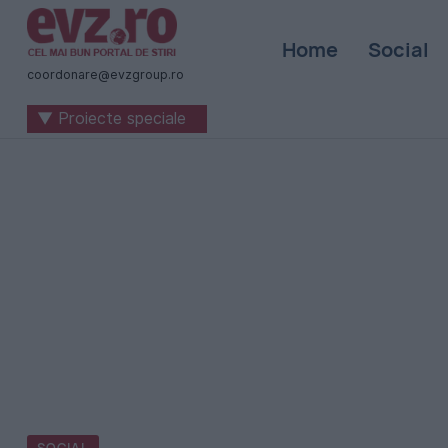
Știri
Home
Social
naționale
coordonare@evzgroup.ro
și
▼ Proiecte speciale
internaționale
|
România
-
Evenimentul
Zilei