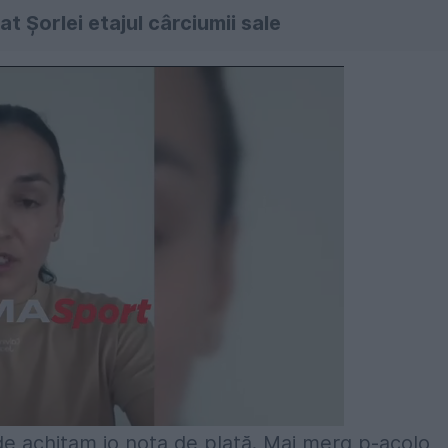
t Șorlei etajul cârciumii sale
de achitam io nota de plată. Mai merg p-acolo,