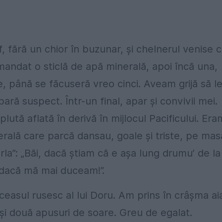
fără un chior în buzunar, și chelnerul venise 
mandat o sticlă de apă minerală, apoi încă una,
le, până se făcuseră vreo cinci. Aveam grijă să l
 pară suspect. Într-un final, apar și convivii mei.
ută aflată în derivă în mijlocul Pacificului. Era
erală care parcă dansau, goale și triste, pe mas
rla”: „Băi, dacă știam că e așa lung drumu’ de la
dacă mă mai duceam!”.
ceasul rusesc al lui Doru. Am prins în crâșma ai
și două apusuri de soare. Greu de egalat.