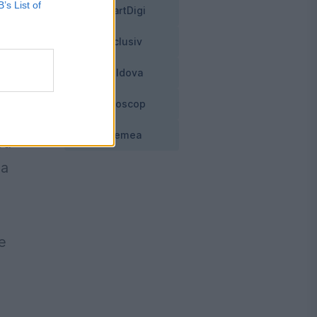
B’s List of
să
SmartDigi
Exclusiv
Moldova
Horoscop
Vremea
cu
la
e