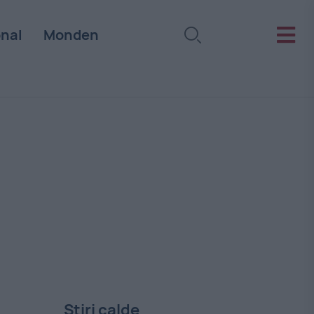
onal
Monden
Stiri calde