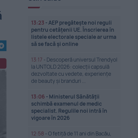
ă
13:23
-
AEP pregătește noi reguli
pentru cetățenii UE. Înscrierea în
listele electorale speciale ar urma
să se facă și online
13:17
-
Descoperă universul Trendyol
la UNTOLD 2026: colecții capsulă
dezvoltate cu vedete, experiențe
de beauty și branduri ...
13:06
-
Ministerul Sănătății
schimbă examenul de medic
specialist. Regulile noi intră în
vigoare în 2026
12:58
-
O fetiță de 11 ani din Bacău,