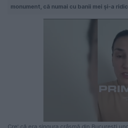
monument, că numai cu banii mei și-a ridica
Cre' că era singura crâșmă din București un