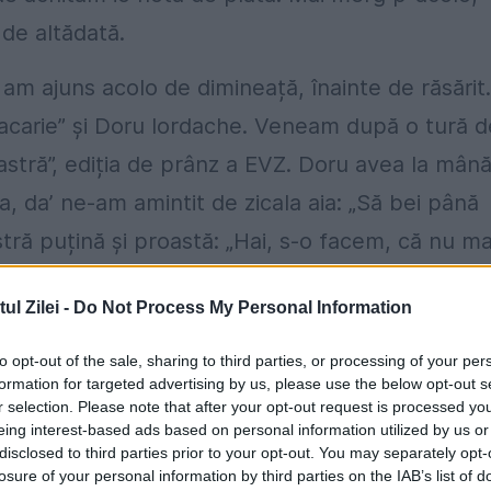
 de altădată.
 am ajuns acolo de dimineață, înainte de răsărit.
acarie” și Doru Iordache. Veneam după o tură d
stră”, ediția de prânz a EVZ. Doru avea la mân
 da’ ne-am amintit de zicala aia: „Să bei până
tră puțină și proastă: „Hai, s-o facem, că nu ma
ntoarul ceasului și-l pune pe masă. Și am dat
l Zilei -
Do Not Process My Personal Information
to opt-out of the sale, sharing to third parties, or processing of your per
formation for targeted advertising by us, please use the below opt-out s
r selection. Please note that after your opt-out request is processed y
 că, strigam la el: „Mai dă-ne Doamne, de băut!
eing interest-based ads based on personal information utilized by us or
disclosed to third parties prior to your opt-out. You may separately opt-
âini. Ăla, bețiv de mare clasă, când a aflat ce ne
losure of your personal information by third parties on the IAB’s list of