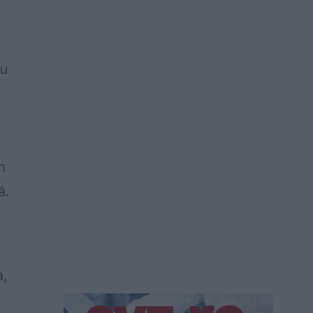
cu
e
m
ă.
a,