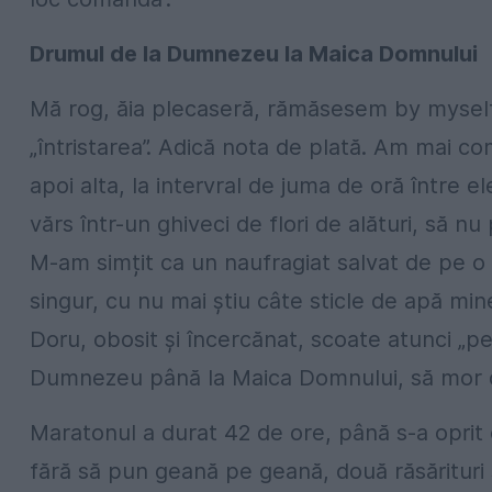
Drumul de la Dumnezeu la Maica Domnului
Mă rog, ăia plecaseră, rămăsesem by myself, 
„întristarea”. Adică nota de plată. Am mai co
apoi alta, la intervral de juma de oră între e
vărs într-un ghiveci de flori de alături, să nu
M-am simțit ca un naufragiat salvat de pe o pl
singur, cu nu mai știu câte sticle de apă min
Doru, obosit și încercănat, scoate atunci „pe
Dumnezeu până la Maica Domnului, să mor 
Maratonul a durat 42 de ore, până s-a oprit 
fără să pun geană pe geană, două răsărituri 