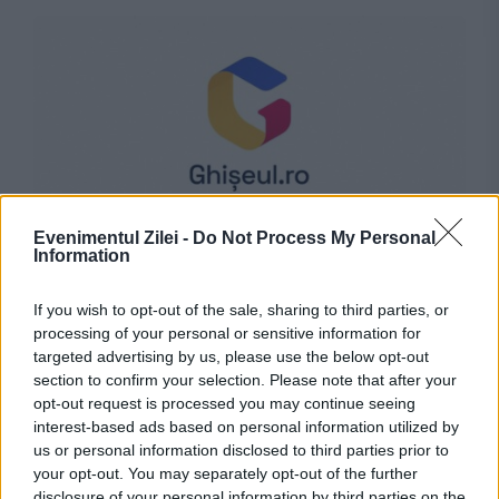
Evenimentul Zilei -
Do Not Process My Personal
POLITICA
Information
Ultimatum de la Guvern pentru primari. Sute
If you wish to opt-out of the sale, sharing to third parties, or
de localități riscă să rămână fără bani din
processing of your personal or sensitive information for
targeted advertising by us, please use the below opt-out
cauza Ghiseul.ro
section to confirm your selection. Please note that after your
opt-out request is processed you may continue seeing
interest-based ads based on personal information utilized by
us or personal information disclosed to third parties prior to
your opt-out. You may separately opt-out of the further
disclosure of your personal information by third parties on the