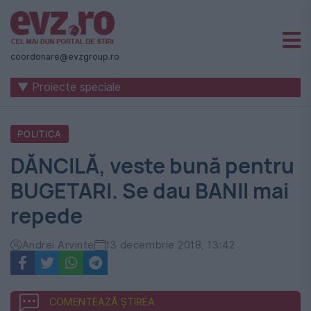
Știri
naționale
coordonare@evzgroup.ro
și
▼ Proiecte speciale
internaționale
|
POLITICA
România
DĂNCILĂ, veste bună pentru
-
BUGETARI. Se dau BANII mai
Evenimentul
repede
Zilei
Andrei Arvinte
13 decembrie 2018, 13:42
COMENTEAZĂ ȘTIREA