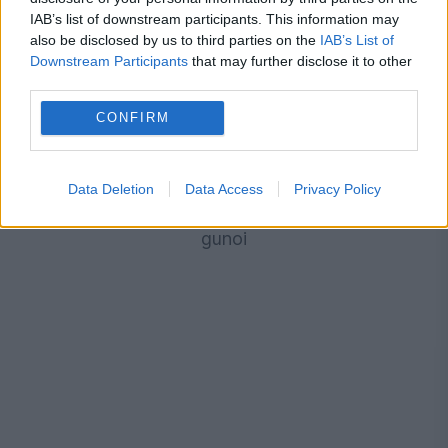
IAB’s list of downstream participants. This information may
also be disclosed by us to third parties on the
IAB’s List of
Downstream Participants
that may further disclose it to other
third parties.
CONFIRM
MONDEN
Noroc incredibil. Un bilet de loterie de un
Data Deletion
Data Access
Privacy Policy
milion de euro a fost găsit în camionul de
gunoi