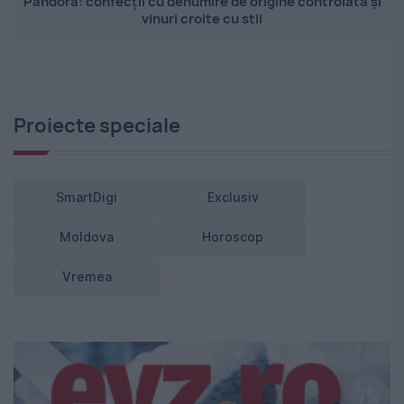
Pandora: confecții cu denumire de origine controlată și
vinuri croite cu stil
Proiecte speciale
SmartDigi
Exclusiv
Moldova
Horoscop
Vremea