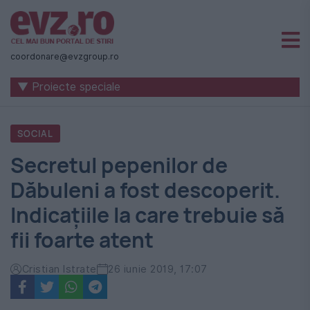
Știri
naționale
coordonare@evzgroup.ro
și
▼ Proiecte speciale
internaționale
|
SOCIAL
România
Secretul pepenilor de
-
Dăbuleni a fost descoperit.
Evenimentul
Indicațiile la care trebuie să
Zilei
fii foarte atent
Cristian Istrate
26 iunie 2019, 17:07