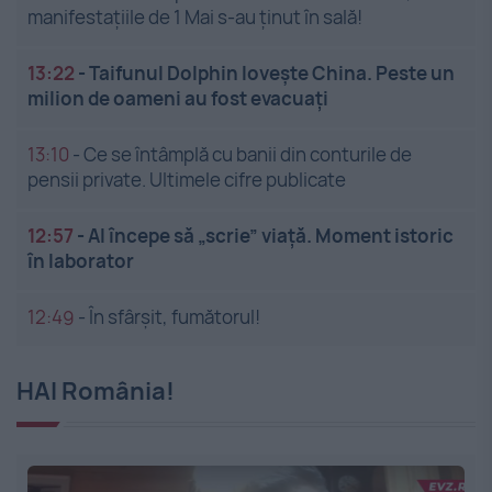
manifestațiile de 1 Mai s-au ținut în sală!
13:22
-
Taifunul Dolphin lovește China. Peste un
milion de oameni au fost evacuați
13:10
-
Ce se întâmplă cu banii din conturile de
pensii private. Ultimele cifre publicate
12:57
-
AI începe să „scrie” viață. Moment istoric
în laborator
12:49
-
În sfârșit, fumătorul!
HAI România!