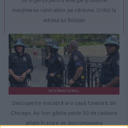
de urgență pentru energie și susține
menținerea centralelor pe cărbune. Critici la
adresa lui Bolojan
INTERNATIONAL
Descoperire macabră la o casă funerară din
Chicago. Au fost găsite peste 50 de cadavre
aflate în stare de descompunere