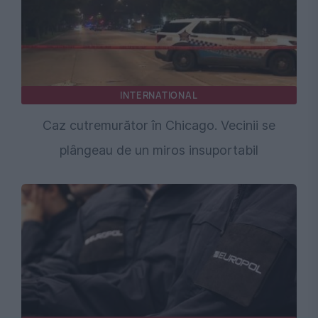
INTERNATIONAL
Caz cutremurător în Chicago. Vecinii se
plângeau de un miros insuportabil