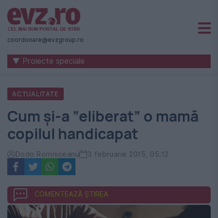
Știri
naționale
coordonare@evzgroup.ro
și
▼ Proiecte speciale
internaționale
|
ACTUALITATE
România
Cum și-a ”eliberat” o mamă
-
copilul handicapat
Evenimentul
Zilei
Dodo Romniceanu
3 februarie 2015, 05:12
COMENTEAZĂ ȘTIREA