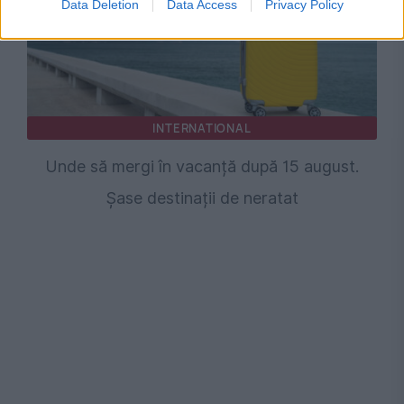
Data Deletion
Data Access
Privacy Policy
INTERNATIONAL
Unde să mergi în vacanță după 15 august.
Șase destinații de neratat