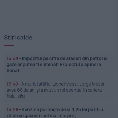
Stiri calde
16:49
-
Impozitul pe cifra de afaceri din petrol și
gaze ar putea fi eliminat. Proiectul a ajuns la
Senat
16:40
-
A murit tatăl lui Lionel Messi. Jorge Messi
avea 68 de ani și a avut un rol esențial în cariera
fiului său
16:28
-
Benzina pornește de la 9,26 lei pe litru.
Unde se găsește cel mai mic preț