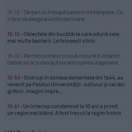
16:19
-
Țânțarii nu înțeapă oamenii la întâmplare. Ce
îi face să aleagă anumite persoane
16:10
-
Obiectele din bucătărie care adună cele
mai multe bacterii. Le folosești zilnic
16:02
-
Rechinii primesc o nouă misiune în Atlantic.
Datele lor ar putea ajuta la anticiparea uraganelor
15:50
-
Distruși în bombardamentele din 1944, au
revenit pe Palatul Universității: vulturul și cei doi
grifoni. Imagini impre...
15:41
-
Un interlop condamnat la 10 ani a primit
un regim mai blând. A fost trecut la regim închis