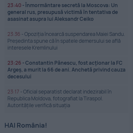
23:40
-
Înmormântare secretă la Moscova: Un
general rus, presupusă victimă în tentativa de
asasinat asupra lui Aleksandr Ceiko
23:36
-
Opoziția încearcă suspendarea Maiei Sandu.
Președinta spune că în spatele demersului se află
interesele Kremlinului
23:26
-
Constantin Pănescu, fost acționar la FC
Argeș, a murit la 66 de ani. Anchetă privind cauza
decesului
23:17
-
Oficial separatist declarat indezirabil în
Republica Moldova, fotografiat la Tiraspol.
Autoritățile verifică situația
HAI România!