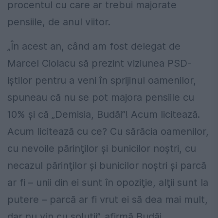
procentul cu care ar trebui majorate
pensiile, de anul viitor.
„În acest an, când am fost delegat de
Marcel Ciolacu să prezint viziunea PSD-
iştilor pentru a veni în sprijinul oamenilor,
spuneau că nu se pot majora pensiile cu
10% şi că „Demisia, Budăi”! Acum licitează.
Acum licitează cu ce? Cu sărăcia oamenilor,
cu nevoile părinţilor şi bunicilor noştri, cu
necazul părinţilor şi bunicilor noştri şi parcă
ar fi – unii din ei sunt în opoziţie, alţii sunt la
putere – parcă ar fi vrut ei să dea mai mult,
dar nu vin cu soluţii”, afirmă Budăi.