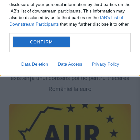
disclosure of your personal information by third parties on the
IAB’s list of downstream participants. This information may
also be disclosed by us to third parties on the
IAB’s List of
Downstream Participants
that may further disclose it to other
third parties.
CONFIRM
POLITICA
Data Deletion
Data Access
Privacy Policy
Scandal pe tema monedei unice. AUR neagă
existența unui consens politic pentru trecerea
României la euro