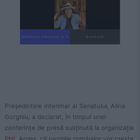
Următorul videoclip în 4
Anulează
Preşedintele interimar al Senatului, Alina
Gorghiu, a declarat, în timpul unei
conferințe de presă susținută la organizația
PNL
Argeș, că pensiile românilor vor crește