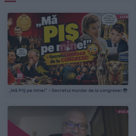
„Mă PIȘ pe mine!” – Secretul murdar de la congrese! 😳