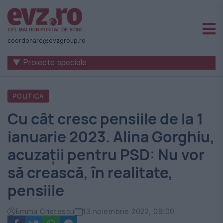
Știri
naționale
coordonare@evzgroup.ro
și
▼ Proiecte speciale
internaționale
|
POLITICA
România
Cu cât cresc pensiile de la 1
-
ianuarie 2023. Alina Gorghiu,
Evenimentul
acuzații pentru PSD: Nu vor
Zilei
să crească, în realitate,
pensiile
Emma Cristescu
13 noiembrie 2022, 09:00