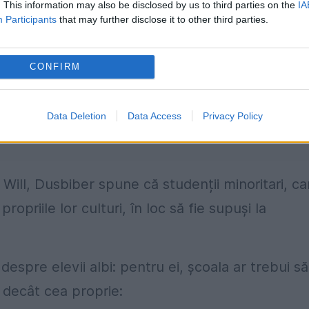
. This information may also be disclosed by us to third parties on the
IA
e la Shakespeare:
Participants
that may further disclose it to other third parties.
CONFIRM
ca, care include comentarii la fel de relevante
 traducerile scrierilor timpurii sau ale
d-Estul Asiei sau din alte părți ale lumii?
Data Deletion
Data Access
Privacy Policy
 aceste zone...”
 Will, Dusbiber spune că studenții minoritari, ca
ropriile lor culturi, în loc să fie supuși la
espre elevii albi: pentru ei, școala ar trebui să
i decât cea proprie: