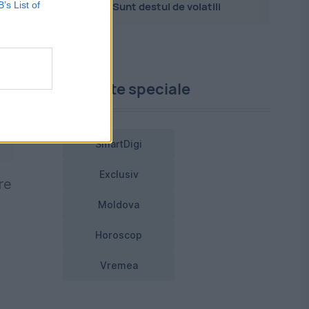
B’s List of
Sunt destul de volatili
Proiecte speciale
SmartDigi
Exclusiv
re
Moldova
Horoscop
Vremea