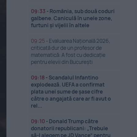
09:33
-
România, sub două coduri
galbene. Caniculă în unele zone,
furtuni și vijelii în altele
09:25
-
Evaluarea Națională 2026,
criticată dur de un profesor de
matematică: A fost cu dedicație
pentru elevii din București
09:18
-
Scandalul Infantino
explodează. UEFA a confirmat
plata unei sume de șase cifre
către o angajată care ar fi avut o
rel...
09:10
-
Donald Trump către
donatorii republicani: „Trebuie
să-l alegem pe JD Vance” pentru