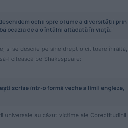
deschidem ochii spre o lume a diversității prin
bă ocazia de a o întâlni altădată în viață.”
, și se descrie pe sine drept o cititoare înrăită,
 să-l citească pe Shakespeare:
ști scrise într-o formă veche a limii engleze,
urii universale au căzut victime ale Corectitudinii