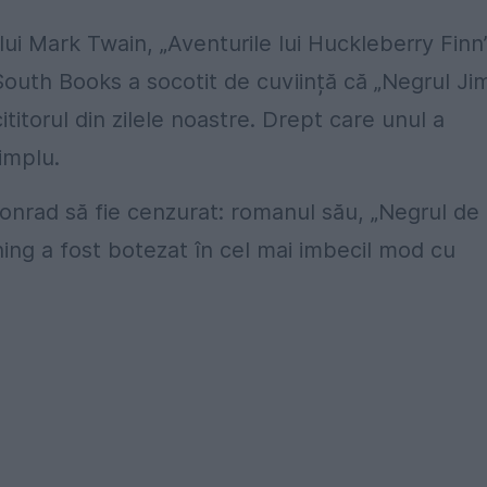
lui Mark Twain, „Aventurile lui Huckleberry Finn
South Books a socotit de cuviință că „Negrul Ji
titorul din zilele noastre. Drept care unul a
simplu.
Conrad să fie cenzurat: romanul său, „Negrul de
ing a fost botezat în cel mai imbecil mod cu