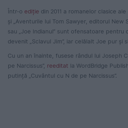
Într-o
ediție
din 2011 a romanelor clasice ale 
și „Aventurile lui Tom Sawyer, editorul New 
sau „Joe Indianul” sunt ofensatoare pentru ci
devenit „Sclavul Jim”, iar celălalt Joe pur și 
Cu un an înainte, fusese rândul lui Joseph 
pe Narcissus”,
reeditat
la WordBridge Publish
putință „Cuvântul cu N de pe Narcissus”.