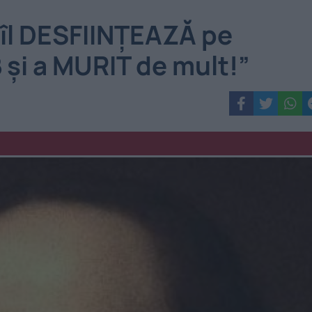
 îl DESFIINȚEAZĂ pe
și a MURIT de mult!”