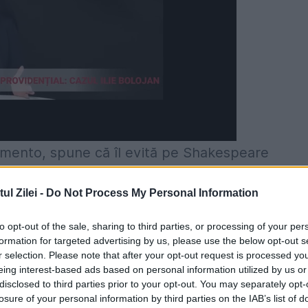
amento, spune că îl evită pe Shakespeare
sați să studieze
„un britanic mort de mult” („a
l Zilei -
Do Not Process My Personal Information
ara este ea însăși albă!
to opt-out of the sale, sharing to third parties, or processing of your per
drept cel mai mare scriitor de limbă engleză di
formation for targeted advertising by us, please use the below opt-out s
r selection. Please note that after your opt-out request is processed y
ale pentru condiția umană doar pentru că
„nișt
eing interest-based ads based on personal information utilized by us or
și că el poate fi înlocuit cu ușurință.
disclosed to third parties prior to your opt-out. You may separately opt-
losure of your personal information by third parties on the IAB’s list of