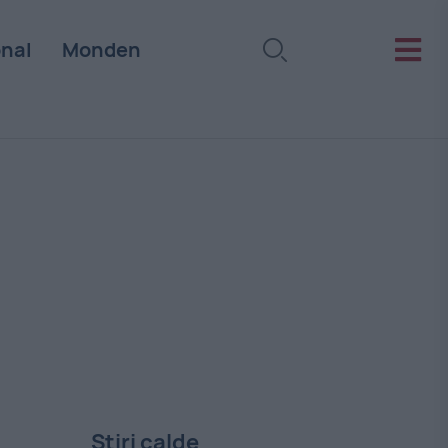
onal
Monden
Stiri calde