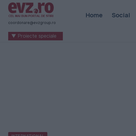
Știri
Home
Social
naționale
coordonare@evzgroup.ro
și
▼ Proiecte speciale
internaționale
|
România
-
Evenimentul
Zilei