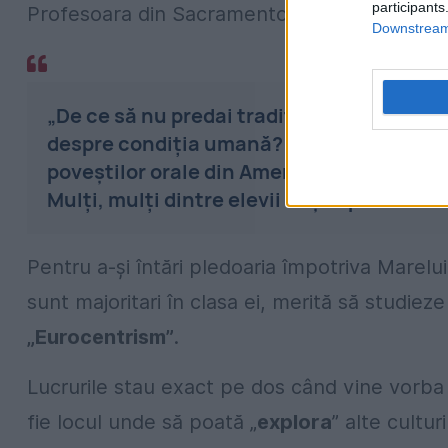
participants
Profesoara din Sacramento are și alternativ
Downstream 
„De ce să nu predai tradiția orală din Afri
despre condiția umană? De ce să nu predai
poveștilor orale din America de Sud sau Su
Mulți, mulți dintre elevii noștri provin din
Pentru a-și întări pledoaria împotriva Marelui
sunt majoritari în clasa ei, merită să studieze p
„Eurocentrism”
.
Lucrurile stau exact pe dos când vine vorba d
fie locul unde să poată „
explora
” alte cultur