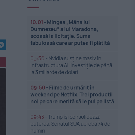
10:01
-
Mingea „Mâna lui
Dumnezeu” a lui Maradona,
scoasă la licitație. Suma
fabuloasă care ar putea fi plătită
09:56
-
Nvidia susține masiv în
infrastructura AI. Investiție de până
la 3 miliarde de dolari
09:50
-
Filme de urmărit în
weekend pe Netflix. Trei producții
noi pe care merită să le pui pe listă
09:43
-
Trump își consolidează
puterea. Senatul SUA aprobă 74 de
numiri