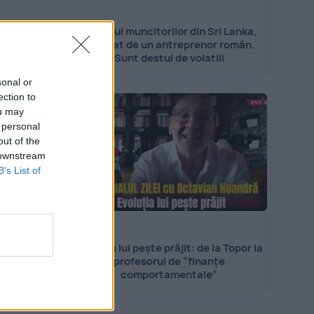
Importul muncitorilor din Sri Lanka,
explicat de un antreprenor român.
Sunt destul de volatili
sonal or
ection to
ou may
 personal
out of the
 downstream
B’s List of
Evoluția lui pește prăjit: de la Topor la
profesorul de ”finanțe
comportamentale”