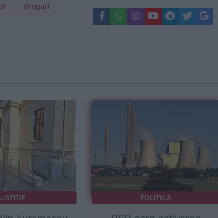
ot
droguri
JUSTITIE
POLITICA