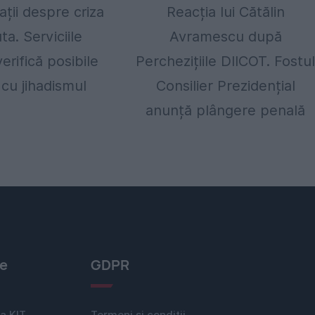
ații despre criza
Reacția lui Cătălin
ta. Serviciile
Avramescu după
erifică posibile
Perchezițiile DIICOT. Fostu
 cu jihadismul
Consilier Prezidențial
anunță plângere penală
le
GDPR