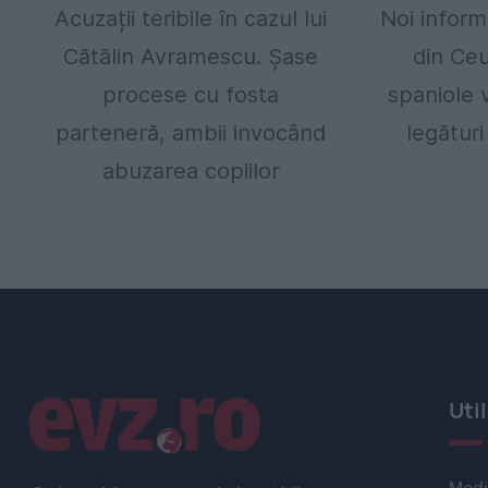
Acuzații teribile în cazul lui
Noi inform
Cătălin Avramescu. Șase
din Ceu
procese cu fosta
spaniole v
parteneră, ambii invocând
legături
abuzarea copiilor
Linkuri utile
Uti