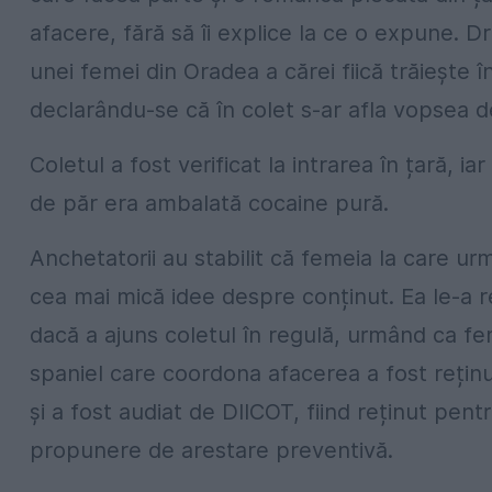
afacere, fără să îi explice la ce o expune. D
unei femei din Oradea a cărei fiică trăiește î
declarându-se că în colet s-ar afla vopsea d
Coletul a fost verificat la intrarea în țară, 
de păr era ambalată cocaine pură.
Anchetatorii au stabilit că femeia la care ur
cea mai mică idee despre conținut. Ea le-a rel
dacă a ajuns coletul în regulă, urmând ca f
spaniel care coordona afacerea a fost reținu i
și a fost audiat de DIICOT, fiind reținut pen
propunere de arestare preventivă.