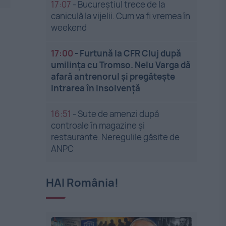
17:07
-
Bucureștiul trece de la
caniculă la vijelii. Cum va fi vremea în
weekend
17:00
-
Furtună la CFR Cluj după
umilința cu Tromso. Nelu Varga dă
afară antrenorul și pregătește
intrarea în insolvență
16:51
-
Sute de amenzi după
controale în magazine și
restaurante. Neregulile găsite de
ANPC
HAI România!
n