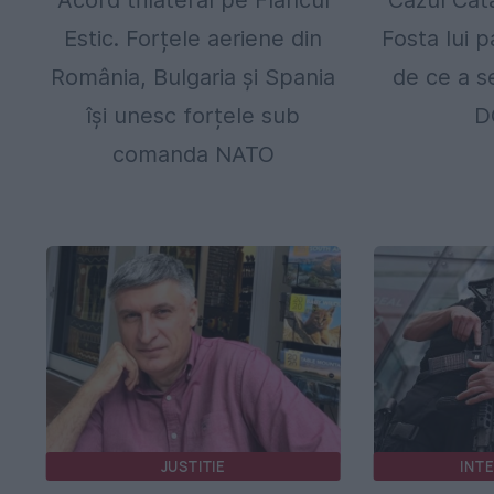
Acord trilateral pe Flancul
Cazul Căt
Estic. Forțele aeriene din
Fosta lui 
România, Bulgaria și Spania
de ce a s
își unesc forțele sub
D
comanda NATO
JUSTITIE
INT