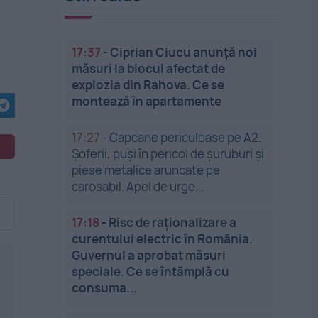
17:37
-
Ciprian Ciucu anunță noi
măsuri la blocul afectat de
explozia din Rahova. Ce se
montează în apartamente
17:27
-
Capcane periculoase pe A2.
Șoferii, puși în pericol de șuruburi și
piese metalice aruncate pe
carosabil. Apel de urge...
17:18
-
Risc de raționalizare a
curentului electric în România.
Guvernul a aprobat măsuri
speciale. Ce se întâmplă cu
consuma...