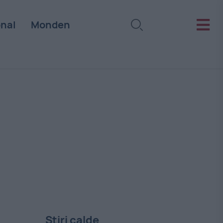
onal
Monden
Stiri calde