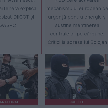
ălin Avramescu.
PSD cere activarea
parteneră explică
mecanismului european d
esizat DIICOT și
urgență pentru energie și
GASPC
susține menținerea
centralelor pe cărbune.
Critici la adresa lui Bolojan
ERNATIONAL
JUSTITIE