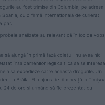
rogurile au fost trimise din Columbia, pe adresa
n Spania, cu o firmă internațională de curierat,
e păr.
iar probele analizate au relevant că în loc de vop
ma să ajungă în primă fază coletul, nu avea nici
atat însă oamenilor legii că fiica sa se interesa
emeia să expedieze către aceasta drogurile. Un
eri, la Brăila. El a ajuns de dimineață la Timișo
tru 24 de ore și urmând să fie prezentat cu