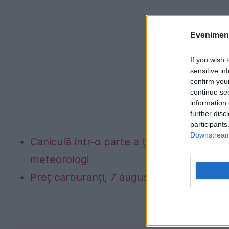
Evenimentu
If you wish 
sensitive in
confirm you
continue se
information 
further disc
participants
Downstream 
Caniculă într-o parte a țării, vijelii în 
meteorologi
Preț carburanți, 7 august 2026. Schimbar