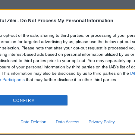
l Zilei -
Do Not Process My Personal Information
to opt-out of the sale, sharing to third parties, or processing of your per
formation for targeted advertising by us, please use the below opt-out s
r selection. Please note that after your opt-out request is processed y
eing interest-based ads based on personal information utilized by us or
disclosed to third parties prior to your opt-out. You may separately opt-
losure of your personal information by third parties on the IAB’s list of
. This information may also be disclosed by us to third parties on the
IA
Participants
that may further disclose it to other third parties.
alta. Harta fenomenelor meteo anunțate de
CONFIRM
ea apărută înainte de weekend la benzinării
Data Deletion
Data Access
Privacy Policy