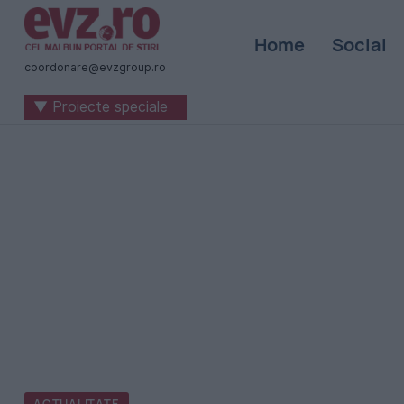
Știri
Home
Social
naționale
coordonare@evzgroup.ro
și
▼ Proiecte speciale
internaționale
|
România
-
Evenimentul
Zilei