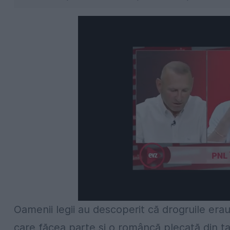
Oamenii legii au descoperit că drogruile era
care făcea parte și o româncă plecată din țar