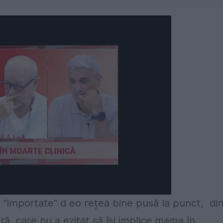
u ”importate” d eo rețea bine pusă la punct, di
ă, care nu a ezitat să își implice mama în