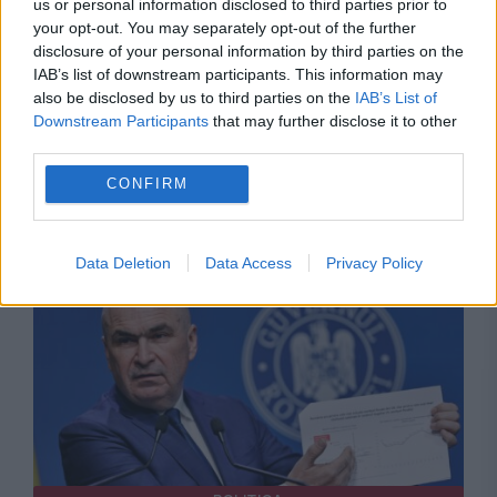
us or personal information disclosed to third parties prior to
your opt-out. You may separately opt-out of the further
disclosure of your personal information by third parties on the
POLITICA
IAB’s list of downstream participants. This information may
also be disclosed by us to third parties on the
IAB’s List of
PSD cere activarea mecanismului european de
Downstream Participants
that may further disclose it to other
third parties.
urgență pentru energie și susține menținerea
CONFIRM
centralelor pe cărbune. Critici la adresa lui
Bolojan
Data Deletion
Data Access
Privacy Policy