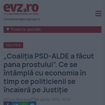
Știri
naționale
coordonare@evzgroup.ro
și
▼ Proiecte speciale
internaționale
|
POLITICA
România
„Coaliția PSD-ALDE a făcut
-
pana prostului”. Ce se
Evenimentul
întâmplă cu economia în
Zilei
timp ce politicienii se
încaieră pe Justiție
Cora Muntean
18 aprilie 2019, 10:34