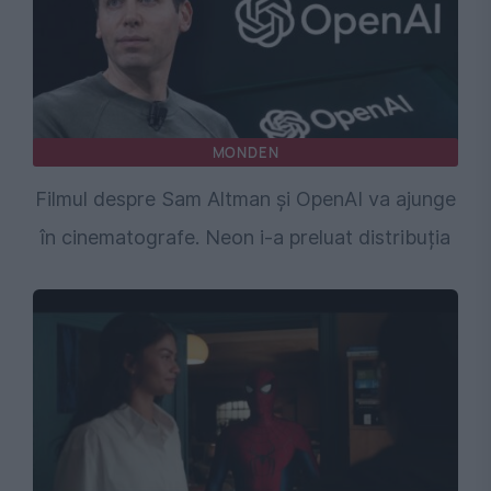
MONDEN
Filmul despre Sam Altman și OpenAI va ajunge
în cinematografe. Neon i-a preluat distribuția