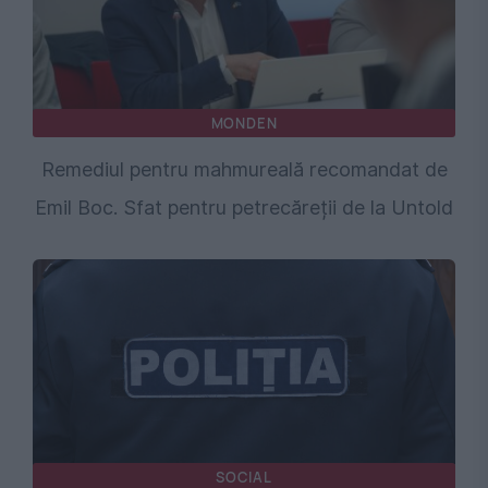
MONDEN
Remediul pentru mahmureală recomandat de
Emil Boc. Sfat pentru petrecăreții de la Untold
SOCIAL