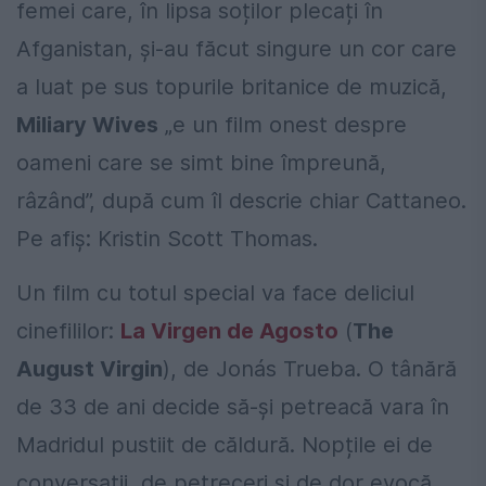
femei care, în lipsa soților plecați în
Afganistan, și-au făcut singure un cor care
a luat pe sus topurile britanice de muzică,
Miliary Wives
„e un film onest despre
oameni care se simt bine împreună,
râzând”, după cum îl descrie chiar Cattaneo.
Pe afiș: Kristin Scott Thomas.
Un film cu totul special va face deliciul
cinefililor:
La Virgen de Agosto
(
The
August Virgin
), de Jonás Trueba. O tânără
de 33 de ani decide să-și petreacă vara în
Madridul pustiit de căldură. Nopțile ei de
conversații, de petreceri și de dor evocă