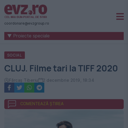
Știri
naționale
coordonare@evzgroup.ro
și
▼ Proiecte speciale
internaționale
|
SOCIAL
România
CLUJ. Filme tari la TIFF 2020
-
Evenimentul
Fărcaș Tiberiu
2 decembrie 2019, 18:34
Zilei
COMENTEAZĂ ȘTIREA