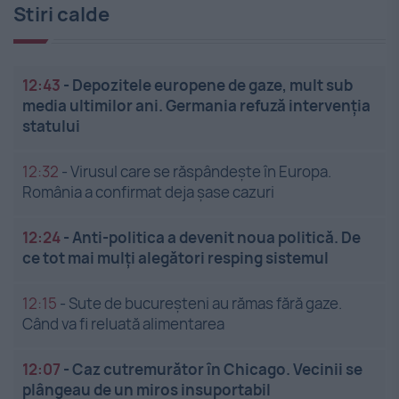
Stiri calde
12:43
-
Depozitele europene de gaze, mult sub
media ultimilor ani. Germania refuză intervenția
statului
12:32
-
Virusul care se răspândește în Europa.
România a confirmat deja șase cazuri
12:24
-
Anti-politica a devenit noua politică. De
ce tot mai mulți alegători resping sistemul
12:15
-
Sute de bucureșteni au rămas fără gaze.
Când va fi reluată alimentarea
12:07
-
Caz cutremurător în Chicago. Vecinii se
plângeau de un miros insuportabil