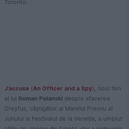
Toronto.
J’accuse
(
An Officer and a Spy
)
, noul film
al lui
Roman Polanski
despre afacerea
Dreyfus, câștigător al Marelui Premiu al
Juriului la Festivalul de la Veneția, a umplut
sălile de cinema din Franța, dar a redeschis