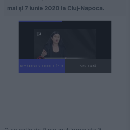
mai și 7 iunie 2020 la Cluj-Napoca.
Următorul videoclip în 3
Anulează
O colecție de filme multipremiate îi