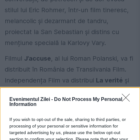
stilul lui Eric Rohmer, într-un film tineresc,
melancolic și dezarmant de tandru,
proiectat la San Sebastian și distins cu
mențiune specială la Karlovy Vary.
Filmul
J
’accuse
, al lui Roman Polanski, va fi
distribuit în România de Transilvania Film.
Independența Film va distribui
La verité
și
Martin Eden,
Bad Unicorn va aduce în
Evenimentul Zilei -
Do Not Process My Personal
cinematografe
Corpus Christi
și
Information
Babyteeth
, iar Atelier de Film
– Military
If you wish to opt-out of the sale, sharing to third parties, or
Wives.
processing of your personal or sensitive information for
targeted advertising by us, please use the below opt-out
section to confirm your selection. Please note that after your