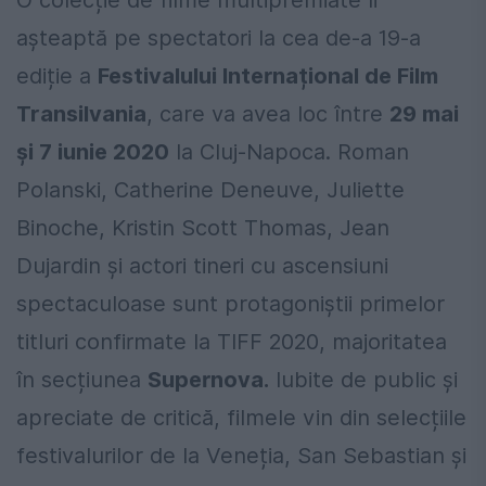
așteaptă pe spectatori la cea de-a 19-a
ediție a
Festivalului Interna
ț
ional de Film
Transilvania
, care va avea loc între
29 mai
ș
i 7 iunie 2020
la Cluj-Napoca. Roman
Polanski, Catherine Deneuve, Juliette
Binoche, Kristin Scott Thomas, Jean
Dujardin și actori tineri cu ascensiuni
spectaculoase sunt protagoniștii primelor
titluri confirmate la TIFF 2020, majoritatea
în secțiunea
Supernova.
Iubite de public și
apreciate de critică, filmele vin din selecțiile
festivalurilor de la Veneția, San Sebastian și