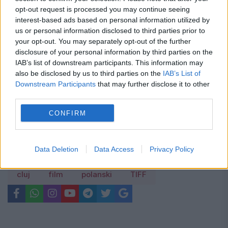
opt-out request is processed you may continue seeing
interest-based ads based on personal information utilized by
Cum verifici dacă ai datorii la Primărie?
us or personal information disclosed to third parties prior to
your opt-out. You may separately opt-out of the further
Metoda prin care afli online dacă ai
disclosure of your personal information by third parties on the
restanțe la taxe și impozite
IAB’s list of downstream participants. This information may
also be disclosed by us to third parties on the
IAB’s List of
Regula pe care mulți români din
Downstream Participants
that may further disclose it to other
third parties.
străinătate nu o cunosc despre
CONFIRM
contribuțiile la pensie
Data Deletion
Data Access
Privacy Policy
cluj
film
polanski
TIFF