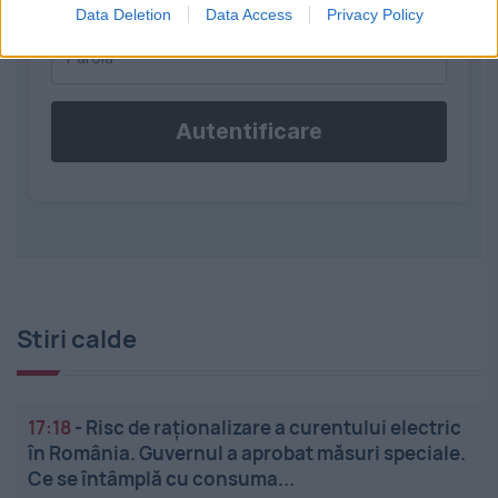
Data Deletion
Data Access
Privacy Policy
Autentificare
Stiri calde
17:18
-
Risc de raționalizare a curentului electric
în România. Guvernul a aprobat măsuri speciale.
Ce se întâmplă cu consuma...