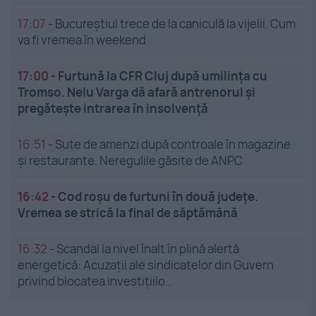
17:07
-
Bucureștiul trece de la caniculă la vijelii. Cum
va fi vremea în weekend
17:00
-
Furtună la CFR Cluj după umilința cu
Tromso. Nelu Varga dă afară antrenorul și
pregătește intrarea în insolvență
16:51
-
Sute de amenzi după controale în magazine
și restaurante. Neregulile găsite de ANPC
16:42
-
Cod roșu de furtuni în două județe.
Vremea se strică la final de săptămână
16:32
-
Scandal la nivel înalt în plină alertă
energetică: Acuzații ale sindicatelor din Guvern
privind blocatea investițiilo...