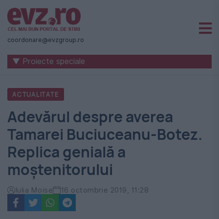
Știri
naționale
coordonare@evzgroup.ro
și
▼ Proiecte speciale
internaționale
|
ACTUALITATE
România
Adevărul despre averea
-
Tamarei Buciuceanu-Botez.
Evenimentul
Replica genială a
Zilei
moștenitorului
Iulia Moise
16 octombrie 2019, 11:28