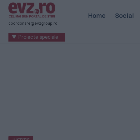
Știri
Home
Social
naționale
coordonare@evzgroup.ro
și
▼ Proiecte speciale
internaționale
|
România
-
Evenimentul
Zilei