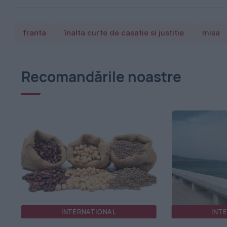
franta
înalta curte de casatie si justitie
misa
Recomandările noastre
INTERNATIONAL
INT