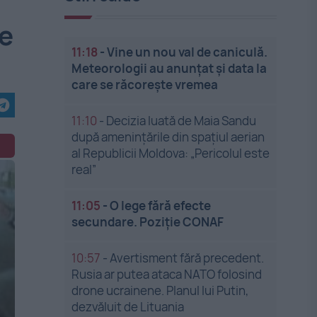
pe
11:18
-
Vine un nou val de caniculă.
Meteorologii au anunțat și data la
care se răcorește vremea
11:10
-
Decizia luată de Maia Sandu
după amenințările din spațiul aerian
al Republicii Moldova: „Pericolul este
real”
11:05
-
O lege fără efecte
secundare. Poziție CONAF
10:57
-
Avertisment fără precedent.
Rusia ar putea ataca NATO folosind
drone ucrainene. Planul lui Putin,
dezvăluit de Lituania