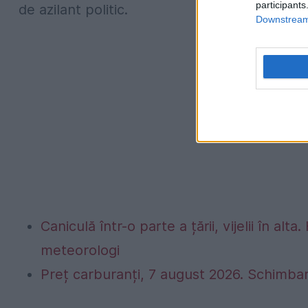
participants
de azilant politic.
Downstream 
Caniculă într-o parte a țării, vijelii în 
meteorologi
Preț carburanți, 7 august 2026. Schimbar