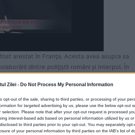
 fost arestat în Franţa. Acesta avea asupra sa
laborării dintre poliţiştii români şi Interpol. În
fla la un târg de anticariat.
l Zilei -
Do Not Process My Personal Information
 unde îşi va ispăşi condamnarea de şase ani de
to opt-out of the sale, sharing to third parties, or processing of your per
i sexuale cu un minor, sentinţă definitivă primit
formation for targeted advertising by us, please use the below opt-out s
r selection. Please note that after your opt-out request is processed y
eing interest-based ads based on personal information utilized by us or
disclosed to third parties prior to your opt-out. You may separately opt-
se afla în Suedia, ţaă în care a primit statutul
losure of your personal information by third parties on the IAB’s list of