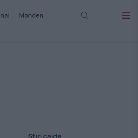
onal
Monden
Stiri calde