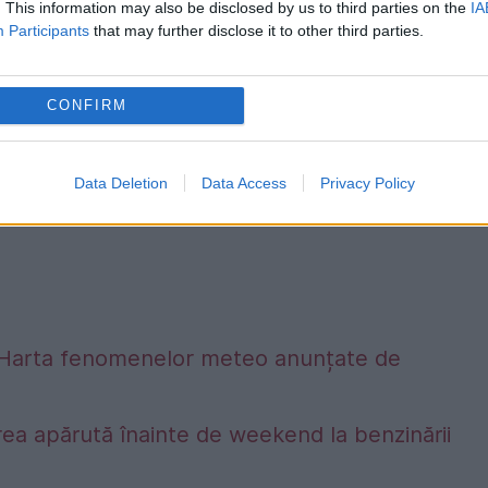
. This information may also be disclosed by us to third parties on the
IA
Participants
that may further disclose it to other third parties.
CONFIRM
Data Deletion
Data Access
Privacy Policy
alta. Harta fenomenelor meteo anunțate de
ea apărută înainte de weekend la benzinării