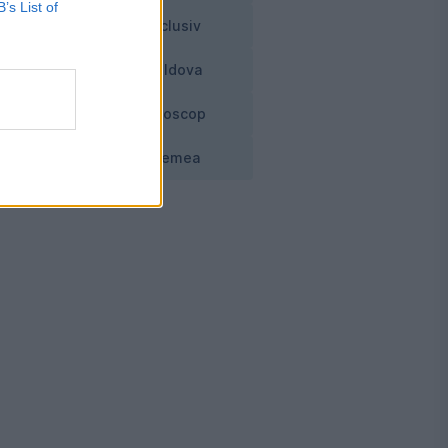
B’s List of
Exclusiv
Moldova
Horoscop
Vremea