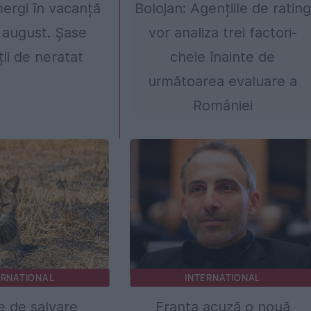
ergi în vacanță
Bolojan: Agențiile de rating
 august. Șase
vor analiza trei factori-
ții de neratat
cheie înainte de
următoarea evaluare a
României
ERNATIONAL
INTERNATIONAL
e de salvare
Franța acuză o nouă