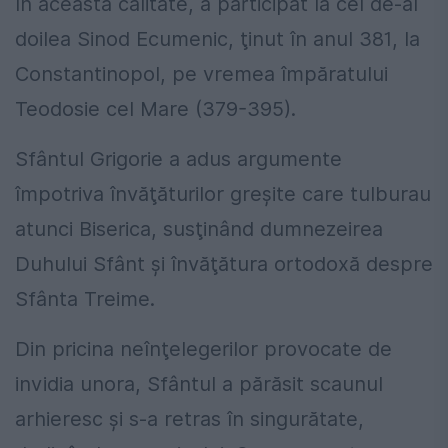
În această calitate, a participat la cel de-al
doilea Sinod Ecumenic, ţinut în anul 381, la
Constantinopol, pe vremea împăratului
Teodosie cel Mare (379-395).
Sfântul Grigorie a adus argumente
împotriva învăţăturilor greşite care tulburau
atunci Biserica, susţinând dumnezeirea
Duhului Sfânt şi învăţătura ortodoxă despre
Sfânta Treime.
Din pricina neînţelegerilor provocate de
invidia unora, Sfântul a părăsit scaunul
arhieresc şi s-a retras în singurătate,