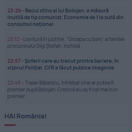
23:29
-
Becul stins al lui Bolojan, o măsură
inutilă de tip comunist. Economie de 1 la sută din
consumul național
23:12
-
Lovitură în justiție. "Groapa cu bani" a familiei
procurorului Gigi Ștefan, închisă
22:57
-
Șoferii care au trecut printre bariere, în
vizorul Poliției. CFR a făcut publice imaginile
22:46
-
Traian Băsescu, întrebat cine ar putea fi
premier după Bolojan: Cred că eu aș fi cel mai bun
premier
HAI România!