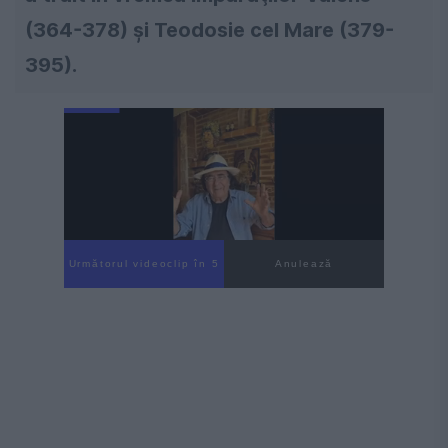
(364-378) şi Teodosie cel Mare (379-
395).
Următorul videoclip în 4
Anulează