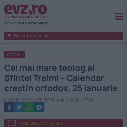
Știri
naționale
coordonare@evzgroup.ro
și
▼ Proiecte speciale
internaționale
|
SOCIAL
România
Cel mai mare teolog al
-
Sfintei Treimi – Calendar
Evenimentul
creștin ortodox, 25 ianuarie
Zilei
Adrian Pătrușcă
25 ianuarie 2020, 07:07
COMENTEAZĂ ȘTIREA