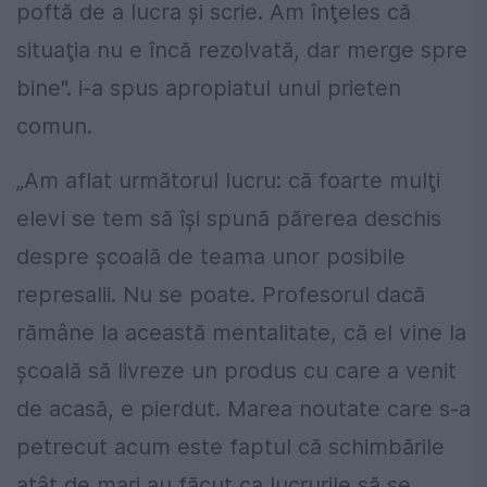
poftă de a lucra şi scrie. Am înţeles că
situaţia nu e încă rezolvată, dar merge spre
bine". i-a spus apropiatul unui prieten
comun.
„Am aflat următorul lucru: că foarte mulţi
elevi se tem să îşi spună părerea deschis
despre şcoală de teama unor posibile
represalii. Nu se poate. Profesorul dacă
rămâne la această mentalitate, că el vine la
şcoală să livreze un produs cu care a venit
de acasă, e pierdut. Marea noutate care s-a
petrecut acum este faptul că schimbările
atât de mari au făcut ca lucrurile să se