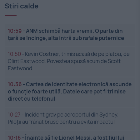
Stiri calde
10:59
-
ANM schimbă harta vremii. O parte din
țară se încinge, alta intră sub rafale puternice
10:50
-
Kevin Costner, trimis acasă de pe platou, de
Clint Eastwood. Povestea spusă acum de Scott
Eastwood
10:36
-
Cartea de identitate electronică ascunde
o funcție foarte utilă. Datele care pot fi trimise
direct cu telefonul
10:27
-
Incident grav pe aeroportul din Sydney.
Piloții au frânat brusc pentru a evita impactul
10:16
-
Înainte să fie Lionel Messi, a fost fiul lui