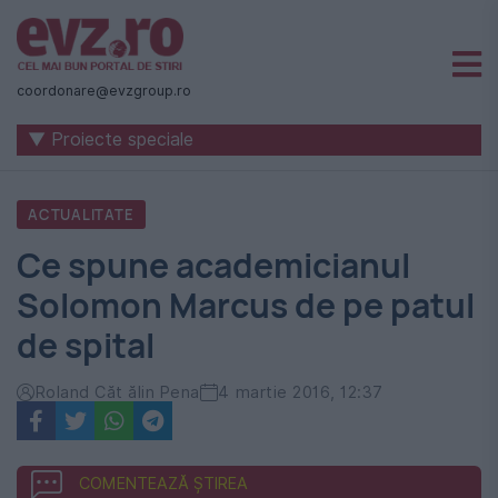
Știri
naționale
coordonare@evzgroup.ro
și
▼ Proiecte speciale
internaționale
|
ACTUALITATE
România
Ce spune academicianul
-
Solomon Marcus de pe patul
Evenimentul
de spital
Zilei
Roland Căt ălin Pena
4 martie 2016, 12:37
COMENTEAZĂ ȘTIREA