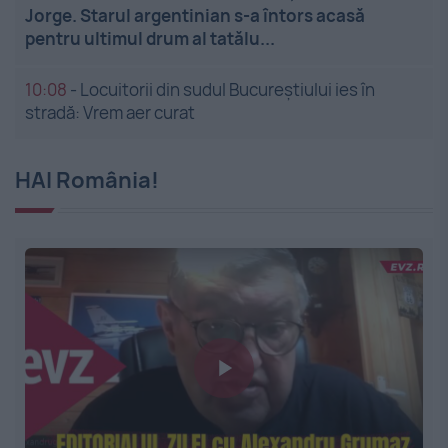
Jorge. Starul argentinian s-a întors acasă
pentru ultimul drum al tatălu...
10:08
-
Locuitorii din sudul Bucureștiului ies în
stradă: Vrem aer curat
HAI România!