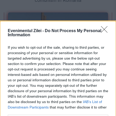
comunism în România
Evenimentul Zilei -
Do Not Process My Personal
Information
If you wish to opt-out of the sale, sharing to third parties, or
processing of your personal or sensitive information for
targeted advertising by us, please use the below opt-out
section to confirm your selection. Please note that after your
POLITICA
opt-out request is processed you may continue seeing
interest-based ads based on personal information utilized by
PSD cere activarea mecanismului european
us or personal information disclosed to third parties prior to
de urgență pentru energie și susține
your opt-out. You may separately opt-out of the further
disclosure of your personal information by third parties on the
menținerea centralelor pe cărbune. Critici la
IAB’s list of downstream participants. This information may
also be disclosed by us to third parties on the
IAB’s List of
adresa lui Bolojan
Downstream Participants
that may further disclose it to other
third parties.