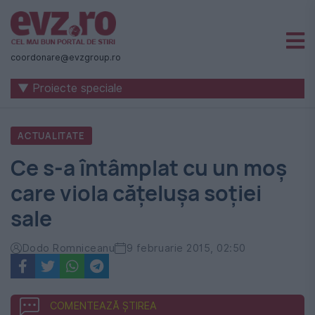
Știri
naționale
coordonare@evzgroup.ro
și
▼ Proiecte speciale
internaționale
|
ACTUALITATE
România
Ce s-a întâmplat cu un moș
-
care viola cățelușa soției
Evenimentul
sale
Zilei
Dodo Romniceanu
9 februarie 2015, 02:50
COMENTEAZĂ ȘTIREA