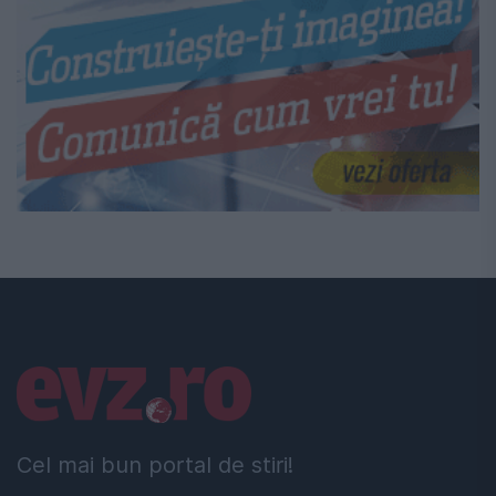
Linkuri utile
Cel mai bun portal de stiri!