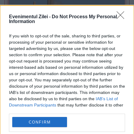
Evenimentul Zilei -
Do Not Process My Personal
Information
If you wish to opt-out of the sale, sharing to third parties, or
processing of your personal or sensitive information for
POLITICA
targeted advertising by us, please use the below opt-out
section to confirm your selection. Please note that after your
PSD cere activarea mecanismului european
opt-out request is processed you may continue seeing
interest-based ads based on personal information utilized by
de urgență pentru energie și susține
us or personal information disclosed to third parties prior to
your opt-out. You may separately opt-out of the further
menținerea centralelor pe cărbune. Critici la
disclosure of your personal information by third parties on the
adresa lui Bolojan
IAB’s list of downstream participants. This information may
also be disclosed by us to third parties on the
IAB’s List of
Downstream Participants
that may further disclose it to other
third parties.
CONFIRM