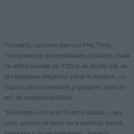
Totodată, conform liderului PNL Timiş,
"campania de decredibilizare a justiţiei, dusă
cu atâta osârdie de PSD şi de acoliţii săi, de
la câştigarea alegerilor până în prezent, ca
suport pentru amnistie şi graţiere, este un
act de iresponsabilitate''.
“Existența unor erori în actul judiciar - așa
cum, pentru că nimic nu e perfect, există,
inevitabil și în cel ingineresc, medical,