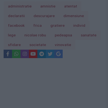
administratie
amnistie
atentat
declaratii
descurajare
dimensiune
facebook
frica
gratiere
individ
lege
nicolae robu
pedeapsa
sanatate
sfidare
societate
vinovatie