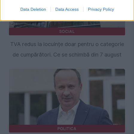
Data Deletion
Data Access
Privacy Policy
SOCIAL
TVA redus la locuințe doar pentru o categorie
de cumpărători. Ce se schimbă din 7 august
POLITICA