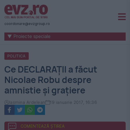
Știri
naționale
coordonare@evzgroup.ro
și
▼ Proiecte speciale
internaționale
|
POLITICA
România
Ce DECLARAŢII a făcut
-
Nicolae Robu despre
Evenimentul
amnistie şi graţiere
Zilei
Iasmina Ardelean
19 ianuarie 2017, 16:36
COMENTEAZĂ ȘTIREA