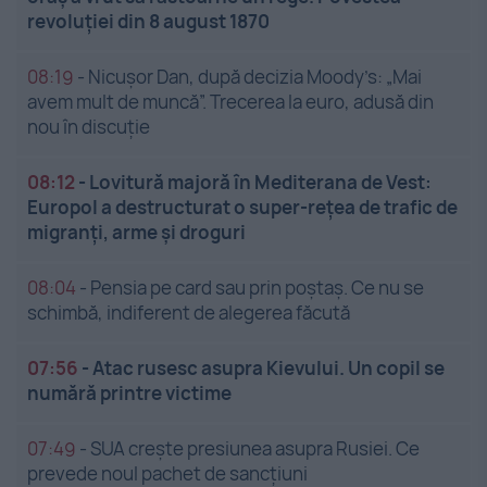
revoluției din 8 august 1870
08:19
-
Nicușor Dan, după decizia Moody’s: „Mai
avem mult de muncă”. Trecerea la euro, adusă din
nou în discuție
08:12
-
Lovitură majoră în Mediterana de Vest:
Europol a destructurat o super-rețea de trafic de
migranți, arme și droguri
08:04
-
Pensia pe card sau prin poștaș. Ce nu se
schimbă, indiferent de alegerea făcută
07:56
-
Atac rusesc asupra Kievului. Un copil se
numără printre victime
07:49
-
SUA crește presiunea asupra Rusiei. Ce
prevede noul pachet de sancțiuni