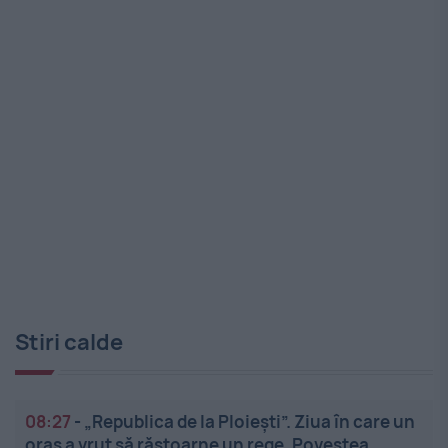
Stiri calde
08:27
-
„Republica de la Ploiești”. Ziua în care un
oraș a vrut să răstoarne un rege. Povestea