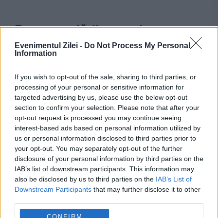
Recomandările noastre
Evenimentul Zilei -
Do Not Process My Personal
Information
If you wish to opt-out of the sale, sharing to third parties, or
processing of your personal or sensitive information for
targeted advertising by us, please use the below opt-out
section to confirm your selection. Please note that after your
opt-out request is processed you may continue seeing
interest-based ads based on personal information utilized by
us or personal information disclosed to third parties prior to
your opt-out. You may separately opt-out of the further
INTERNATIONAL
disclosure of your personal information by third parties on the
IAB’s list of downstream participants. This information may
Decizia luată de Maia Sandu după
also be disclosed by us to third parties on the
IAB’s List of
Downstream Participants
that may further disclose it to other
amenințările din spațiul aerian al Republicii
third parties.
Moldova: „Pericolul este real”
CONFIRM