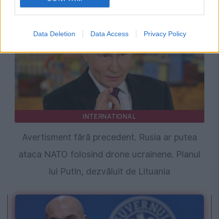
Data Deletion
Data Access
Privacy Policy
INTERNATIONAL
Avertisment fără precedent. Rusia ar putea
ataca NATO folosind drone ucrainene. Planul
lui Putin, dezvăluit de Lituania