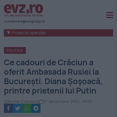
Știri
naționale
coordonare@evzgroup.ro
și
▼ Proiecte speciale
internaționale
|
POLITICA
România
Ce cadouri de Crăciun a
-
oferit Ambasada Rusiei la
Evenimentul
București. Diana Șoșoacă,
Zilei
printre prietenii lui Putin
Emma Cristescu
21 decembrie 2022, 18:03