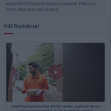
ataca NATO folosind drone ucrainene. Planul lui
Putin, dezvăluit de Lituania
HAI România!
Importul muncitorilor din Sri Lanka, explicat de un
antreprenor român. Sunt destul de volatili