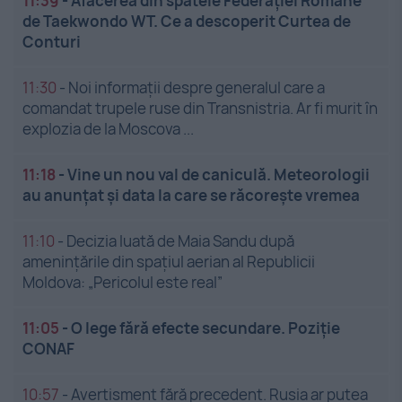
11:39
-
Afacerea din spatele Federației Române
de Taekwondo WT. Ce a descoperit Curtea de
Conturi
11:30
-
Noi informații despre generalul care a
comandat trupele ruse din Transnistria. Ar fi murit în
explozia de la Moscova ...
11:18
-
Vine un nou val de caniculă. Meteorologii
au anunțat și data la care se răcorește vremea
11:10
-
Decizia luată de Maia Sandu după
amenințările din spațiul aerian al Republicii
Moldova: „Pericolul este real”
11:05
-
O lege fără efecte secundare. Poziție
CONAF
10:57
-
Avertisment fără precedent. Rusia ar putea