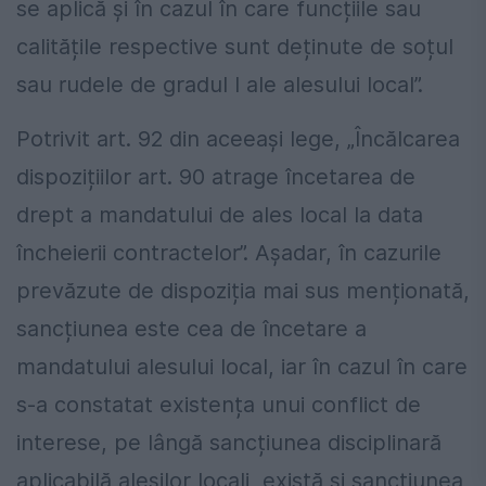
se aplică și în cazul în care funcțiile sau
calitățile respective sunt deținute de soțul
sau rudele de gradul I ale alesului local”.
Potrivit art. 92 din aceeași lege, „Încălcarea
dispozițiilor art. 90 atrage încetarea de
drept a mandatului de ales local la data
încheierii contractelor”. Așadar, în cazurile
prevăzute de dispoziția mai sus menționată,
sancțiunea este cea de încetare a
mandatului alesului local, iar în cazul în care
s-a constatat existența unui conflict de
interese, pe lângă sancțiunea disciplinară
aplicabilă aleșilor locali, există și sancțiunea