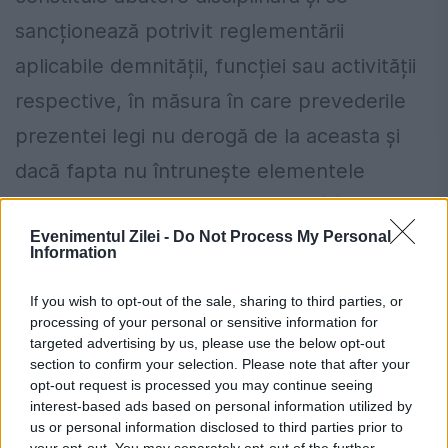
sancționează potrivit reglementării
aplicabile demnității, funcției sau activității
respective, în măsura în care prevederile
prezentei legi nu derogă de la aceasta și
dacă fapta nu întrunește elementele
constitutive ale unei infracțiuni. (2)
Evenimentul Zilei -
Do Not Process My Personal
Persoana eliberată sau destituită din
Information
funcție potrivit prevederilor alin. (1) sau față
If you wish to opt-out of the sale, sharing to third parties, or
de care s-a constatat existența conflictului
processing of your personal or sensitive information for
de interese ori starea de incompatibilitate
targeted advertising by us, please use the below opt-out
section to confirm your selection. Please note that after your
este decăzută din dreptul de a mai exercita
opt-out request is processed you may continue seeing
interest-based ads based on personal information utilized by
o funcție sau o demnitate publică ce face
us or personal information disclosed to third parties prior to
your opt-out. You may separately opt-out of the further