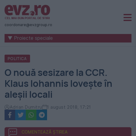
Știri
naționale
coordonare@evzgroup.ro
și
▼ Proiecte speciale
internaționale
|
POLITICA
România
O nouă sesizare la CCR.
-
Klaus Iohannis lovește în
Evenimentul
aleșii locali
Zilei
Adrian Dumitru
1 august 2018, 17:21
COMENTEAZĂ ȘTIREA