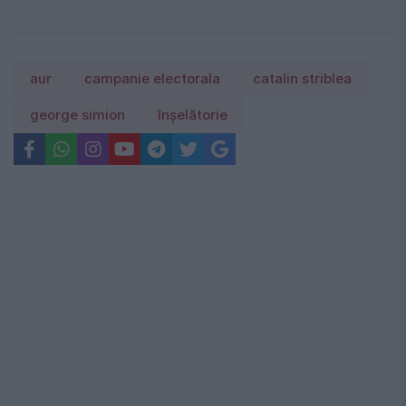
aur
campanie electorala
catalin striblea
george simion
înșelătorie