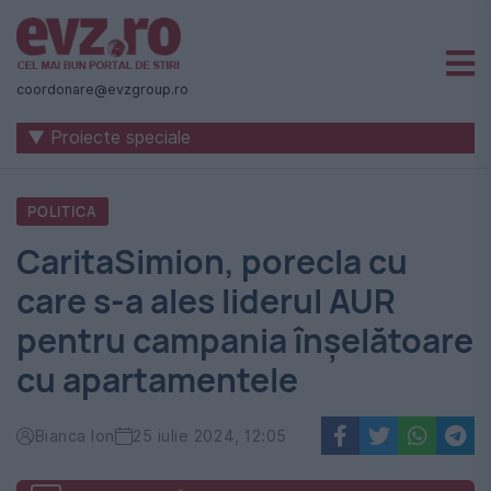
Știri
naționale
coordonare@evzgroup.ro
și
▼ Proiecte speciale
internaționale
|
POLITICA
România
CaritaSimion, porecla cu
-
care s-a ales liderul AUR
Evenimentul
pentru campania înșelătoare
Zilei
cu apartamentele
Bianca Ion
25 iulie 2024, 12:05