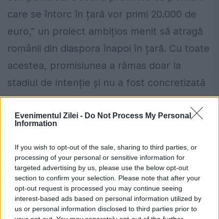
care se întorc în țară vor primi 20.000 de
euro,” un proiect ambițios menit să atragă
românii din diaspora înapoi în țară. Cu toate
acestea, promisiunea a rămas doar la
stadiul de intenție și nu a fost concretizată
în niciun program sau măsură efectivă
odată ce PSD a ajuns la guvernare.
Evenimentul Zilei -
Do Not Process My Personal
Information
În același timp, Geoană a criticat dur
If you wish to opt-out of the sale, sharing to third parties, or
propunerea președintelui PDL, Emil Boc, de
processing of your personal or sensitive information for
targeted advertising by us, please use the below opt-out
revizuire a Constituției pentru a institui un
section to confirm your selection. Please note that after your
opt-out request is processed you may continue seeing
Parlament unicameral, considerând-o drept
interest-based ads based on personal information utilized by
o mișcare populistă. În contrast cu criticile
us or personal information disclosed to third parties prior to
your opt-out. You may separately opt-out of the further