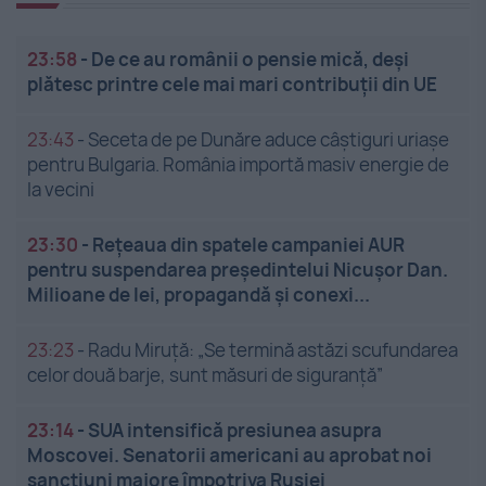
23:58
-
De ce au românii o pensie mică, deși
plătesc printre cele mai mari contribuții din UE
23:43
-
Seceta de pe Dunăre aduce câștiguri uriașe
pentru Bulgaria. România importă masiv energie de
la vecini
23:30
-
Rețeaua din spatele campaniei AUR
pentru suspendarea președintelui Nicușor Dan.
Milioane de lei, propagandă și conexi...
23:23
-
Radu Miruță: „Se termină astăzi scufundarea
celor două barje, sunt măsuri de siguranţă”
23:14
-
SUA intensifică presiunea asupra
Moscovei. Senatorii americani au aprobat noi
sancțiuni majore împotriva Rusiei