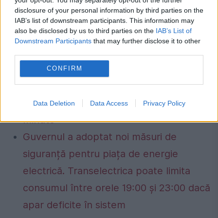
aduse, Geoană promitea un proiect
disclosure of your personal information by third parties on the
IAB’s list of downstream participants. This information may
european destinat tinerilor, subliniind
also be disclosed by us to third parties on the
IAB’s List of
angajamentul său pentru inițiative care ar fi
Downstream Participants
that may further disclose it to other
third parties.
trebuit să aducă schimbări pozitive.
CONFIRM
Ai datorii la ANAF? Cum verifici gratuit,
online, situația fiscală în doar câteva
Data Deletion
Data Access
Privacy Policy
minute
Guvernul a adoptat noi măsuri de
siguranță pentru piața de energie
electrică. Transelectrica poate limita
consumul între orele 19:00 și 23:00 dacă
apar deficite în sistem