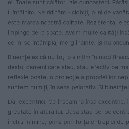
ei. Toate sunt călătorii ale cunoașterii. Pără
îl întâlnim. Ne ridicăm - ciobiți, plini de vână
este marea noastră calitate. Rezistența, elas
împinge de la spate. Avem multe calități în
ce mi se întâmplă, merg înainte. Și nu oric
Bineînțeles că nu toți o simțim în mod firesc.
destui oameni care stau, stau efectiv pe mar
reflexie poate, o proiecție a propriei lor nepu
suntem numiți, în sens peiorativ. Și bineînțel
Da, excentrici. Ce înseamnă însă excentric, 
greutate în afara lui. Dacă stau pe loc centr
închis în mine, prins prin forța entropiei d