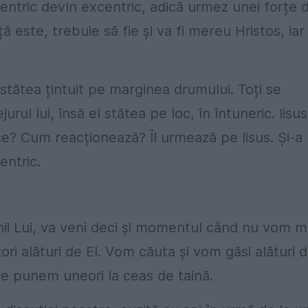
ntric devin excentric, adică urmez unei forțe d
 este, trebuie să fie și va fi mereu Hristos, iar
tătea țintuit pe marginea drumului. Toți se
ul lui, însă el stătea pe loc, în întuneric. Iisus 
ace? Cum reacționează? Îl urmează pe Iisus. Și-a
entric.
ii Lui, va veni deci și momentul când nu vom m
ri alături de El. Vom căuta și vom găsi alături 
 le punem uneori la ceas de taină.