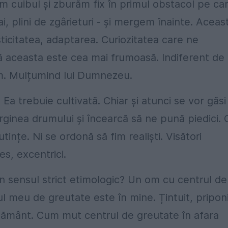
sim cuibul și zburăm fix în primul obstacol pe ca
tai, plini de zgârieturi - și mergem înainte. Aceas
ticitatea, adaptarea. Curiozitatea care ne
să aceasta este cea mai frumoasă. Indiferent de
um. Mulțumind lui Dumnezeu.
 Ea trebuie cultivată. Chiar și atunci se vor găsi
ginea drumului și încearcă să ne pună piedici. 
tințe. Ni se ordonă să fim realiști. Visători
es, excentrici.
în sensul strict etimologic? Un om cu centrul de
ul meu de greutate este în mine. Țintuit, priponi
e pământ. Cum mut centrul de greutate în afara