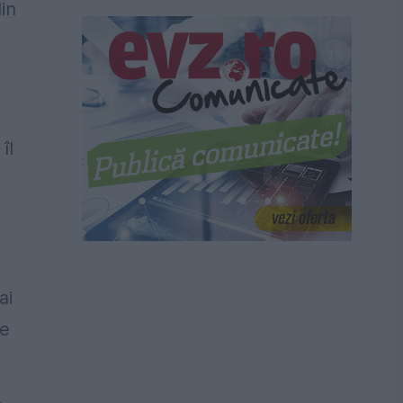
in
îl
ai
de