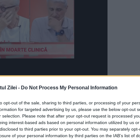
ăutări, oare Cine i-a dat ei acea direcție? O
l Zilei -
Do Not Process My Personal Information
aolaltă cu celelalte întrebări pe care ni le
to opt-out of the sale, sharing to third parties, or processing of your per
formation for targeted advertising by us, please use the below opt-out s
r selection. Please note that after your opt-out request is processed y
nsă același tipar. De la începuturile noastre am
eing interest-based ads based on personal information utilized by us or
disclosed to third parties prior to your opt-out. You may separately opt-
nentă, mereu cutezători, călătorind pe cale.
losure of your personal information by third parties on the IAB’s list of