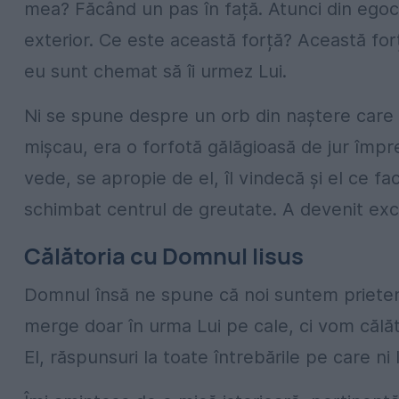
mea? Făcând un pas în față. Atunci din egoce
exterior. Ce este această forță? Această forță
eu sunt chemat să îi urmez Lui.
Ni se spune despre un orb din naștere care s
mișcau, era o forfotă gălăgioasă de jur împrejur
vede, se apropie de el, îl vindecă și el ce f
schimbat centrul de greutate. A devenit exc
Călătoria cu Domnul Iisus
Domnul însă ne spune că noi suntem prieten
merge doar în urma Lui pe cale, ci vom călăto
El, răspunsuri la toate întrebările pe care ni