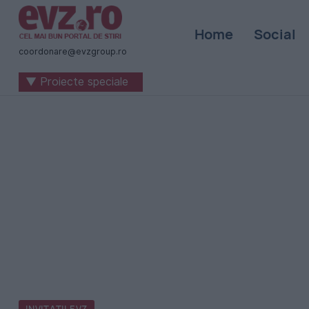
Știri
Home
Social
naționale
coordonare@evzgroup.ro
și
▼ Proiecte speciale
internaționale
|
România
-
Evenimentul
Zilei