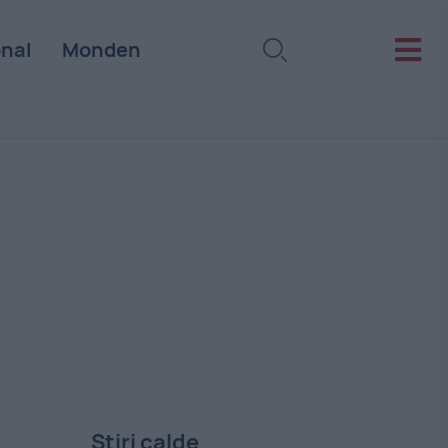
onal
Monden
Stiri calde