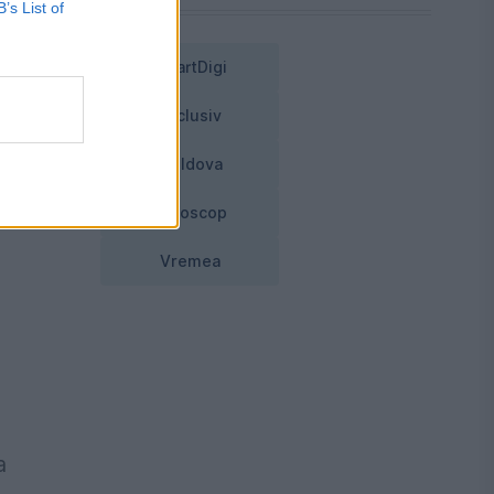
B’s List of
SmartDigi
Exclusiv
ă.
Moldova
Horoscop
Vremea
a