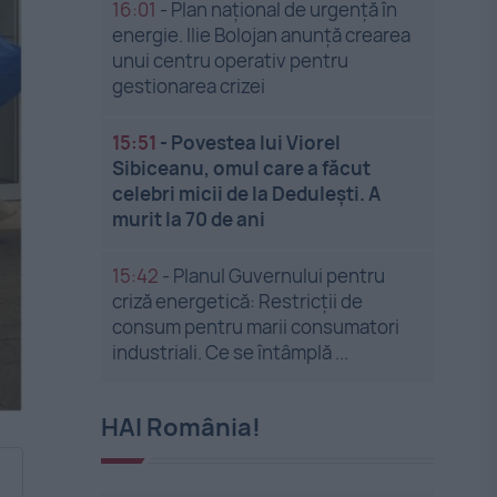
16:01
-
Plan național de urgență în
energie. Ilie Bolojan anunță crearea
unui centru operativ pentru
gestionarea crizei
15:51
-
Povestea lui Viorel
Sibiceanu, omul care a făcut
celebri micii de la Dedulești. A
murit la 70 de ani
15:42
-
Planul Guvernului pentru
criză energetică: Restricții de
consum pentru marii consumatori
industriali. Ce se întâmplă ...
HAI România!