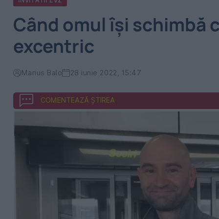
INVITATII EVZ
Când omul își schimbă c
excentric
Marius Balo
28 iunie 2022, 15:47
COMENTEAZĂ ȘTIREA