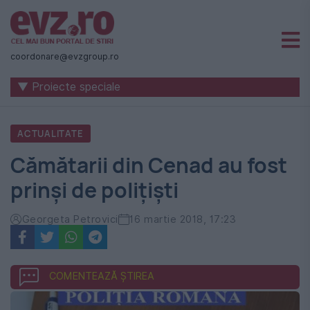
Știri
naționale
coordonare@evzgroup.ro
și
▼ Proiecte speciale
internaționale
|
ACTUALITATE
România
Cămătarii din Cenad au fost
-
prinși de polițiști
Evenimentul
Zilei
Georgeta Petrovici
16 martie 2018, 17:23
COMENTEAZĂ ȘTIREA