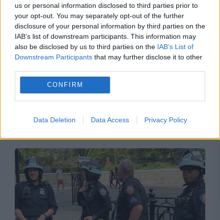
us or personal information disclosed to third parties prior to
your opt-out. You may separately opt-out of the further
disclosure of your personal information by third parties on the
IAB’s list of downstream participants. This information may
also be disclosed by us to third parties on the
IAB’s List of
Downstream Participants
that may further disclose it to other
third parties.
INTERNATIONAL
CONFIRM
Breșă uriașă de securitate în Marea Britanie.
Datele personale ale polițiștilor, scurse pe dark
Data Deletion
Data Access
Privacy Policy
web