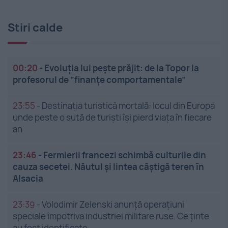
Stiri calde
00:20
-
Evoluția lui pește prăjit: de la Topor la
profesorul de ”finanțe comportamentale”
23:55
-
Destinația turistică mortală: locul din Europa
unde peste o sută de turiști își pierd viața în fiecare
an
23:46
-
Fermierii francezi schimbă culturile din
cauza secetei. Năutul și lintea câștigă teren în
Alsacia
23:39
-
Volodimir Zelenski anunță operațiuni
speciale împotriva industriei militare ruse. Ce ținte
au fost identificate