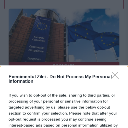
ECONOMIE
Evenimentul Zilei -
Do Not Process My Personal
Consultarea Comisiei Europene privind
Information
produsele cu nicotină: Peste 90% dintre
If you wish to opt-out of the sale, sharing to third parties, or
răspunsuri au criticat restricțiile suplimentare
processing of your personal or sensitive information for
targeted advertising by us, please use the below opt-out
section to confirm your selection. Please note that after your
opt-out request is processed you may continue seeing
interest-based ads based on personal information utilized by