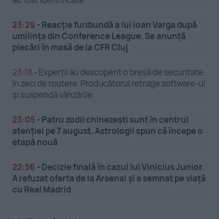
23:29
-
Reacție furibundă a lui Ioan Varga după
umilința din Conference League. Se anunță
plecări în masă de la CFR Cluj
23:18
-
Experții au descoperit o breșă de securitate
în zeci de routere. Producătorul retrage software-ul
și suspendă vânzările
23:05
-
Patru zodii chinezești sunt în centrul
atenției pe 7 august. Astrologii spun că începe o
etapă nouă
22:56
-
Decizie finală în cazul lui Vinicius Junior.
A refuzat oferta de la Arsenal și a semnat pe viață
cu Real Madrid