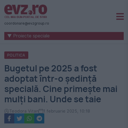
Știri
naționale
coordonare@evzgroup.ro
și
▼ Proiecte speciale
internaționale
|
POLITICA
România
Bugetul pe 2025 a fost
-
adoptat într-o ședință
Evenimentul
specială. Cine primește mai
Zilei
mulți bani. Unde se taie
Teodora Vitan
1 februarie 2025, 10:18