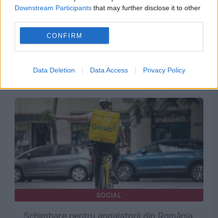
Downstream Participants
that may further disclose it to other
third parties.
SOCIAL
CONFIRM
Ultimatum pentru Guvern din partea Sanitas și
Solidaritatea Sanitară: Arhitectură completă
Data Deletion
Data Access
Privacy Policy
pentru salarizarea din sistemul public
SOCIAL
Schimbare pentru angajatorii din România.