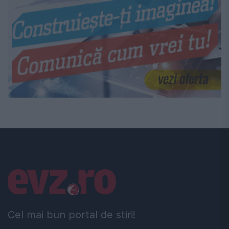
Linkuri utile
Cel mai bun portal de stiri!