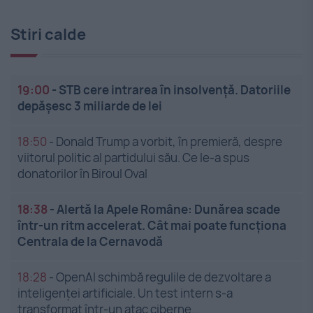
Stiri calde
19:00
-
STB cere intrarea în insolvență. Datoriile
depășesc 3 miliarde de lei
18:50
-
Donald Trump a vorbit, în premieră, despre
viitorul politic al partidului său. Ce le-a spus
donatorilor în Biroul Oval
18:38
-
Alertă la Apele Române: Dunărea scade
într-un ritm accelerat. Cât mai poate funcționa
Centrala de la Cernavodă
18:28
-
OpenAI schimbă regulile de dezvoltare a
inteligenței artificiale. Un test intern s-a
transformat într-un atac ciberne...