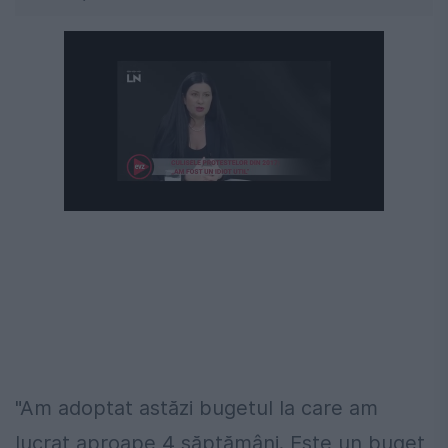
"Am adoptat astăzi bugetul la care am
lucrat aproape 4 săptămâni. Este un buget