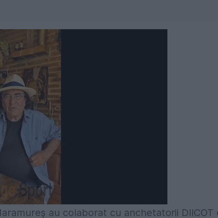
Maramureş au colaborat cu anchetatorii DIICOT