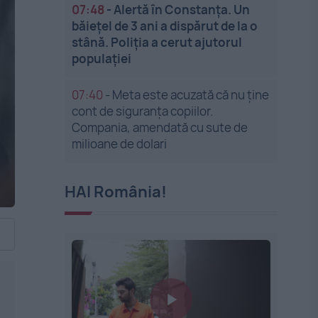
07:48
-
Alertă în Constanța. Un
băiețel de 3 ani a dispărut de la o
stână. Poliția a cerut ajutorul
populației
07:40
-
Meta este acuzată că nu ține
cont de siguranța copiilor.
Compania, amendată cu sute de
milioane de dolari
HAI România!