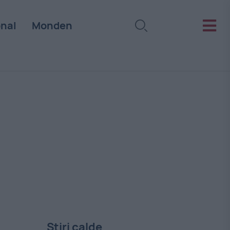
onal
Monden
Stiri calde