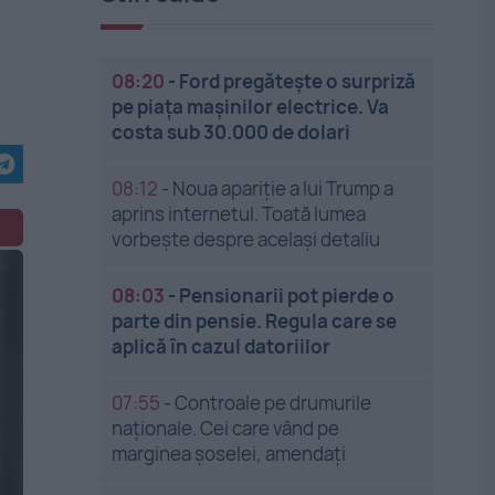
08:20
-
Ford pregătește o surpriză
pe piața mașinilor electrice. Va
costa sub 30.000 de dolari
08:12
-
Noua apariție a lui Trump a
aprins internetul. Toată lumea
vorbește despre același detaliu
08:03
-
Pensionarii pot pierde o
parte din pensie. Regula care se
aplică în cazul datoriilor
07:55
-
Controale pe drumurile
naționale. Cei care vând pe
marginea șoselei, amendați