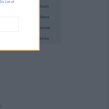
B’s List of
t
Exclusiv
Moldova
Horoscop
Vremea
n