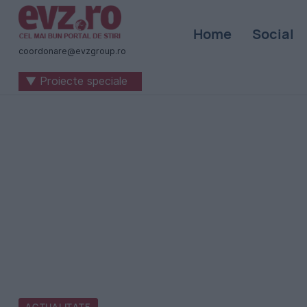
Știri
Home
Social
naționale
coordonare@evzgroup.ro
și
▼ Proiecte speciale
internaționale
|
România
-
Evenimentul
Zilei