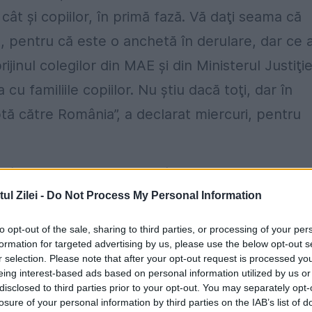
, cât şi copiilor, în primă fază. Vă daţi seama că
u, pentru că este o anchetă în derulare, dar ce
jinul colegilor din MAE şi din Ministerul Justiţie
 familiile copiilor. Nu ştiu dacă toţi, dar în
ptă către România”, a declarat miercuri, pentru
România în urma unor hotărâri judecătoreşti emise
l Zilei -
Do Not Process My Personal Information
tutelară de acolo monitoriza aceste plasamente 
to opt-out of the sale, sharing to third parties, or processing of your per
formation for targeted advertising by us, please use the below opt-out s
onale pentru Plăţi şi Inspecţie Socială, o echipă
r selection. Please note that after your opt-out request is processed y
eing interest-based ads based on personal information utilized by us or
ori sociali, la faţa locului să avem informaţii
disclosed to third parties prior to your opt-out. You may separately opt-
losure of your personal information by third parties on the IAB’s list of
n partea DGASPC Maramureş este că autoritatea