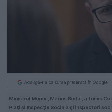
Adaugă-ne ca sursă preferată în Google
Ministrul Muncii, Marius Budăi, a trimis Co
Plăţi şi Inspecţie Socială şi inspectori soci