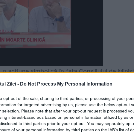
o acţiune simbolică în fața Consiliului de Minișt
 celui electronic de la distanță. Ei au cerut
l Zilei -
Do Not Process My Personal Information
in care mașinile de votare devin obligatorii
to opt-out of the sale, sharing to third parties, or processing of your per
formation for targeted advertising by us, please use the below opt-out s
r selection. Please note that after your opt-out request is processed y
risov, a dat asigurări că noul sistem va fi aplica
eing interest-based ads based on personal information utilized by us or
disclosed to third parties prior to your opt-out. You may separately opt-
vea loc, cel mai probabil, în martie 2021.
losure of your personal information by third parties on the IAB’s list of