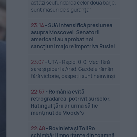
astăzi scufundarea celor două barje,
sunt măsuri de siguranţă”
23:14
-
SUA intensifică presiunea
asupra Moscovei. Senatorii
americani au aprobat noi
sancțiuni majore împotriva Rusiei
23:07
-
UTA - Rapid, 0-0. Meci fără
sare și piper la Arad. Gazdele rămân
fără victorie, oaspeții sunt neînvinși
22:57
-
România evită
retrogradarea, potrivit surselor.
Ratingul țării ar urma să fie
menținut de Moody’s
22:48
-
Rovinieta și TollRo,
schimbări importante din toamnă.