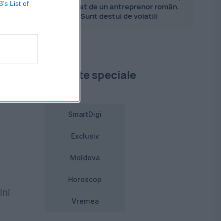
B’s List of
explicat de un antreprenor român.
Sunt destul de volatili
Proiecte speciale
SmartDigi
Exclusiv
Moldova
Horoscop
ini
Vremea