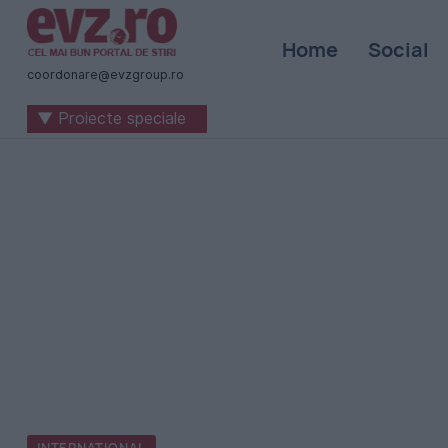
Știri
Home
Social
naționale
coordonare@evzgroup.ro
și
▼ Proiecte speciale
internaționale
|
România
-
Evenimentul
Zilei