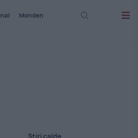
onal
Monden
Stiri calde