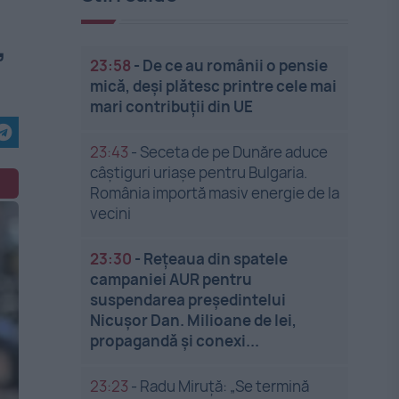
,
23:58
-
De ce au românii o pensie
mică, deși plătesc printre cele mai
mari contribuții din UE
23:43
-
Seceta de pe Dunăre aduce
câștiguri uriașe pentru Bulgaria.
România importă masiv energie de la
vecini
23:30
-
Rețeaua din spatele
campaniei AUR pentru
suspendarea președintelui
Nicușor Dan. Milioane de lei,
propagandă și conexi...
23:23
-
Radu Miruță: „Se termină