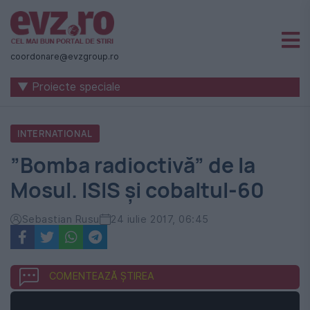
Știri
naționale
coordonare@evzgroup.ro
și
▼ Proiecte speciale
internaționale
|
INTERNATIONAL
România
”Bomba radioctivă” de la
-
Mosul. ISIS și cobaltul-60
Evenimentul
Zilei
Sebastian Rusu
24 iulie 2017, 06:45
COMENTEAZĂ ȘTIREA