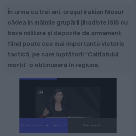
În urmă cu trei ani, orașul irakian Mosul
cădea în mâinile grupării jihadiste ISIS cu
baze militare și depozite de armament,
fiind poate cea mai importantă victorie
tactică, pe care luptătorii ”Califatului
morții” o obținuseră în regiune.
Următorul videoclip în 3
Anulează