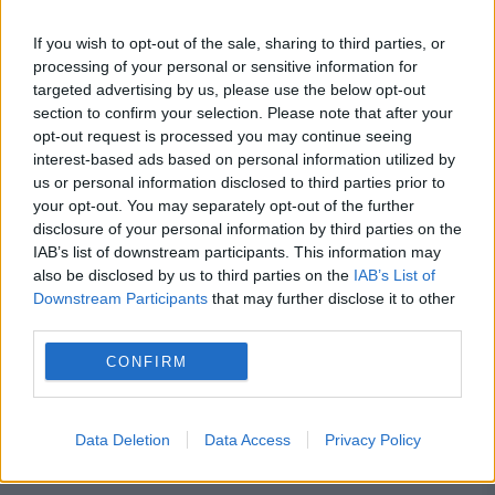
restanțe la taxe și impozite
Regula pe care mulți români din
If you wish to opt-out of the sale, sharing to third parties, or
processing of your personal or sensitive information for
străinătate nu o cunosc despre
targeted advertising by us, please use the below opt-out
section to confirm your selection. Please note that after your
contribuțiile la pensie
opt-out request is processed you may continue seeing
interest-based ads based on personal information utilized by
us or personal information disclosed to third parties prior to
your opt-out. You may separately opt-out of the further
disclosure of your personal information by third parties on the
arme
baze
bomba
cancer
IAB’s list of downstream participants. This information may
also be disclosed by us to third parties on the
IAB’s List of
informatii
jihadisti
lumii
Mosul
Downstream Participants
that may further disclose it to other
third parties.
oameni
pericol
radiatii
radioactiv
CONFIRM
servicii
SIL
stat
SUA
Data Deletion
Data Access
Privacy Policy