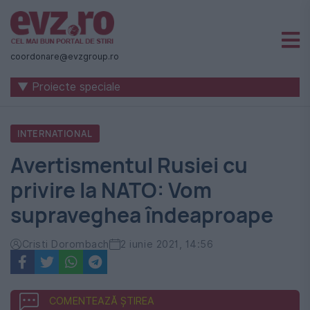
Știri
naționale
coordonare@evzgroup.ro
și
▼ Proiecte speciale
internaționale
|
INTERNATIONAL
România
Avertismentul Rusiei cu
-
privire la NATO: Vom
Evenimentul
supraveghea îndeaproape
Zilei
Cristi Dorombach
2 iunie 2021, 14:56
COMENTEAZĂ ȘTIREA