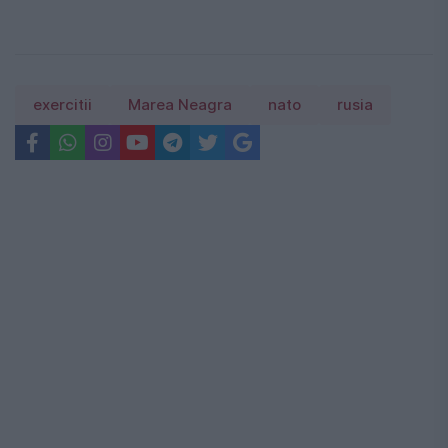
exercitii
Marea Neagra
nato
rusia