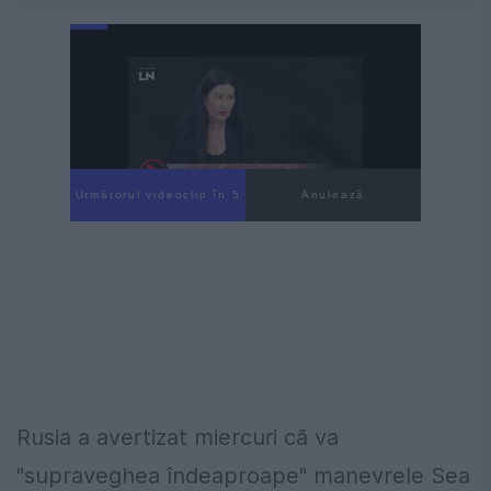
Următorul videoclip în 4
Anulează
Rusia a avertizat miercuri că va
"supraveghea îndeaproape" manevrele Sea