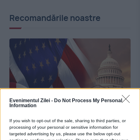
Recomandările noastre
Evenimentul Zilei -
Do Not Process My Personal
INTERNATIONAL
Information
SUA intensifică presiunea asupra Moscovei.
If you wish to opt-out of the sale, sharing to third parties, or
Senatorii americani au aprobat noi sancțiuni
processing of your personal or sensitive information for
targeted advertising by us, please use the below opt-out
majore împotriva Rusiei