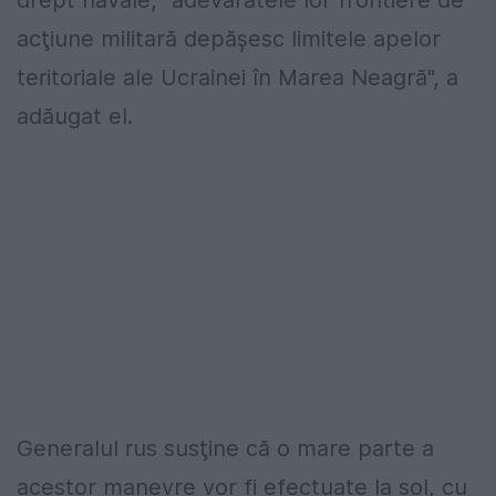
drept navale, "adevăratele lor frontiere de
acţiune militară depăşesc limitele apelor
teritoriale ale Ucrainei în Marea Neagră", a
adăugat el.
Generalul rus susţine că o mare parte a
acestor manevre vor fi efectuate la sol, cu