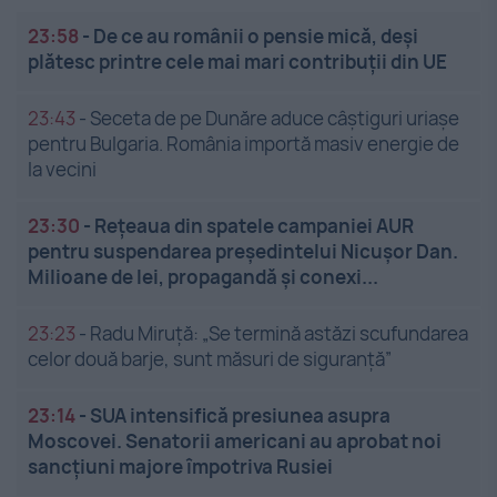
23:58
-
De ce au românii o pensie mică, deși
plătesc printre cele mai mari contribuții din UE
23:43
-
Seceta de pe Dunăre aduce câștiguri uriașe
pentru Bulgaria. România importă masiv energie de
la vecini
23:30
-
Rețeaua din spatele campaniei AUR
pentru suspendarea președintelui Nicușor Dan.
Milioane de lei, propagandă și conexi...
23:23
-
Radu Miruță: „Se termină astăzi scufundarea
celor două barje, sunt măsuri de siguranţă”
23:14
-
SUA intensifică presiunea asupra
Moscovei. Senatorii americani au aprobat noi
sancțiuni majore împotriva Rusiei