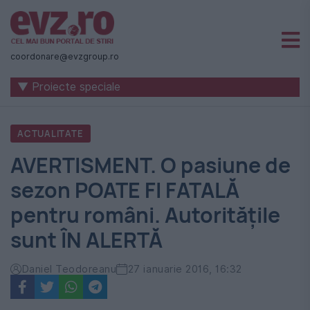
Știri
naționale
coordonare@evzgroup.ro
și
▼ Proiecte speciale
internaționale
|
ACTUALITATE
România
AVERTISMENT. O pasiune de
-
sezon POATE FI FATALĂ
Evenimentul
pentru români. Autorităţile
Zilei
sunt ÎN ALERTĂ
Daniel Teodoreanu
27 ianuarie 2016, 16:32