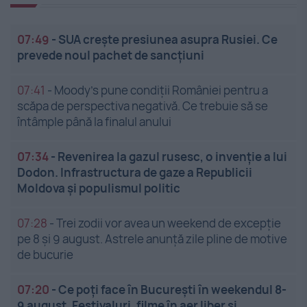
07:49
-
SUA crește presiunea asupra Rusiei. Ce
prevede noul pachet de sancțiuni
07:41
-
Moody’s pune condiții României pentru a
scăpa de perspectiva negativă. Ce trebuie să se
întâmple până la finalul anului
07:34
-
Revenirea la gazul rusesc, o invenție a lui
Dodon. Infrastructura de gaze a Republicii
Moldova și populismul politic
07:28
-
Trei zodii vor avea un weekend de excepție
pe 8 și 9 august. Astrele anunță zile pline de motive
de bucurie
07:20
-
Ce poți face în București în weekendul 8-
9 august. Festivaluri, filme în aer liber și