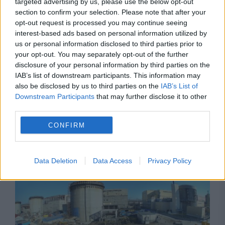
targeted advertising by us, please use the below opt-out
section to confirm your selection. Please note that after your
opt-out request is processed you may continue seeing
interest-based ads based on personal information utilized by
us or personal information disclosed to third parties prior to
your opt-out. You may separately opt-out of the further
SOCIAL
disclosure of your personal information by third parties on the
IAB’s list of downstream participants. This information may
Ce caută românii când ies în oraș. Studiul care
also be disclosed by us to third parties on the
IAB’s List of
Downstream Participants
that may further disclose it to other
arată de ce au scumpirile efect la terase și
third parties.
restaurante
CONFIRM
Data Deletion
Data Access
Privacy Policy