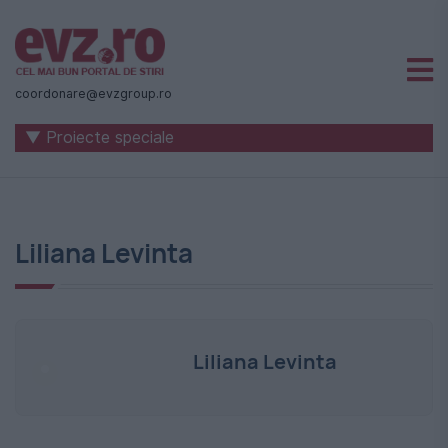
Știri
naționale
coordonare@evzgroup.ro
și
▼ Proiecte speciale
internaționale
|
România
Liliana Levinta
-
Evenimentul
Zilei
Liliana Levinta