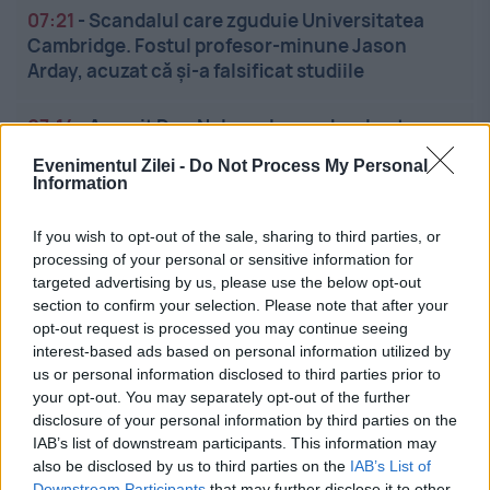
07:21
-
Scandalul care zguduie Universitatea
Cambridge. Fostul profesor-minune Jason
Arday, acuzat că și-a falsificat studiile
07:14
-
A murit Don Nelson. Legendarul antrenor
din NBA avea 86 de ani
Evenimentul Zilei -
Do Not Process My Personal
Information
07:03
-
Datoriile la întreținere după moartea
proprietarului. Toate regulile despre plata la bloc
If you wish to opt-out of the sale, sharing to third parties, or
processing of your personal or sensitive information for
targeted advertising by us, please use the below opt-out
06:54
-
Superliga, etapa a 4-a. Rezultatele
section to confirm your selection. Please note that after your
meciurilor și clasamentul actualizat. Partidele
opt-out request is processed you may continue seeing
de luni, 10 august
interest-based ads based on personal information utilized by
us or personal information disclosed to third parties prior to
06:45
-
Bacalaureat de toamnă 2026, cu peste
your opt-out. You may separately opt-out of the further
33.000 de candidați
disclosure of your personal information by third parties on the
IAB’s list of downstream participants. This information may
also be disclosed by us to third parties on the
IAB’s List of
06:34
-
Prognoza meteo, 10 august.
Downstream Participants
that may further disclose it to other