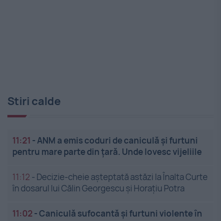
Stiri calde
11:21
-
ANM a emis coduri de caniculă și furtuni
pentru mare parte din țară. Unde lovesc vijeliile
11:12
-
Decizie-cheie așteptată astăzi la Înalta Curte
în dosarul lui Călin Georgescu și Horațiu Potra
11:02
-
Caniculă sufocantă și furtuni violente în