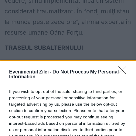
vedere, şi nu implementat încă un sistem
considerat traumatizant. În fond, mulţi stau
la muncă peste zece ore“, afirmă experta în
resurse umane Oána Forţu.
TRASEUL SUBALTERNULUI
Localizare după cartela SIM a telefonului
Evenimentul Zilei -
Do Not Process My Personal
Orange România oferă serviciul
Information
„monitorizare flotă“, care permite
If you wish to opt-out of the sale, sharing to third parties, or
localizarea de către o companie a propriilor
processing of your personal or sensitive information for
targeted advertising by us, please use the below opt-out
cartele SIM, evident, cu respectarea strictă
section to confirm your selection. Please note that after your
a legislaţiei. Practic, se poate afla întreg
opt-out request is processed you may continue seeing
interest-based ads based on personal information utilized by
traseul unui angajat, într-un interval de timp
us or personal information disclosed to third parties prior to
your opt-out. You may separately opt-out of the further