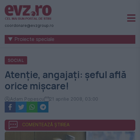
Știri
naționale
coordonare@evzgroup.ro
și
▼ Proiecte speciale
internaționale
|
SOCIAL
România
Atenţie, angajaţi: şeful află
-
orice mişcare!
Evenimentul
Zilei
Adam Popescu
21 aprilie 2008, 03:00
COMENTEAZĂ ȘTIREA