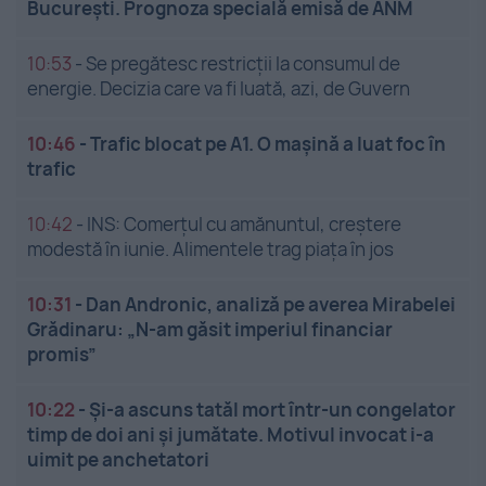
București. Prognoza specială emisă de ANM
10:53
-
Se pregătesc restricții la consumul de
energie. Decizia care va fi luată, azi, de Guvern
10:46
-
Trafic blocat pe A1. O mașină a luat foc în
trafic
10:42
-
INS: Comerțul cu amănuntul, creștere
modestă în iunie. Alimentele trag piața în jos
10:31
-
Dan Andronic, analiză pe averea Mirabelei
Grădinaru: „N-am găsit imperiul financiar
promis”
10:22
-
Și-a ascuns tatăl mort într-un congelator
timp de doi ani și jumătate. Motivul invocat i-a
uimit pe anchetatori