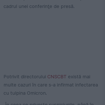
cadrul unei conferinţe de presă.
Potrivit directorului
CNSCBT
există mai
multe cazuri în care s-a infirmat infectarea
cu tulpina Omicron.
„În ceea ce priveşte suspiciunile, până în