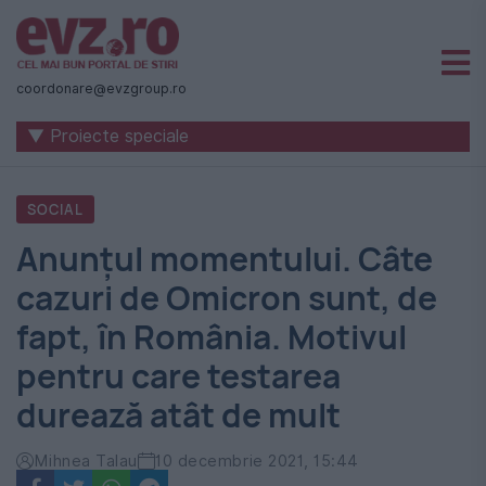
Știri
naționale
coordonare@evzgroup.ro
și
▼ Proiecte speciale
internaționale
|
SOCIAL
România
Anunțul momentului. Câte
-
cazuri de Omicron sunt, de
Evenimentul
fapt, în România. Motivul
Zilei
pentru care testarea
durează atât de mult
Mihnea Talau
10 decembrie 2021, 15:44