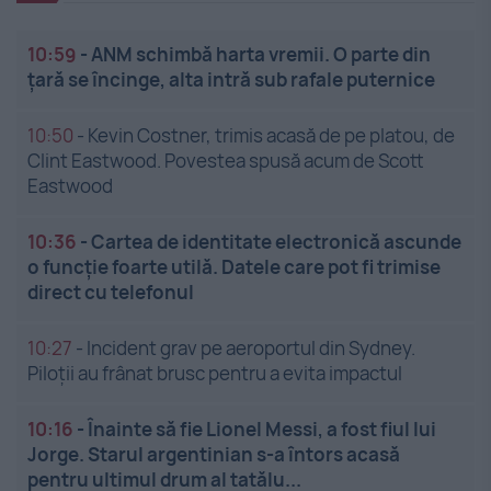
10:59
-
ANM schimbă harta vremii. O parte din
țară se încinge, alta intră sub rafale puternice
10:50
-
Kevin Costner, trimis acasă de pe platou, de
Clint Eastwood. Povestea spusă acum de Scott
Eastwood
10:36
-
Cartea de identitate electronică ascunde
o funcție foarte utilă. Datele care pot fi trimise
direct cu telefonul
10:27
-
Incident grav pe aeroportul din Sydney.
Piloții au frânat brusc pentru a evita impactul
10:16
-
Înainte să fie Lionel Messi, a fost fiul lui
Jorge. Starul argentinian s-a întors acasă
pentru ultimul drum al tatălu...