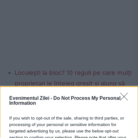
Locuiești la bloc? 10 reguli pe care mulți
proprietari le înțeleg greșit și ajung să
plătească mai mult.Ce spune legea
Evenimentul Zilei -
Do Not Process My Personal
Information
Concediu 2026. Dreptul pe care mulți
salariați nu îl cunosc. Când se pot pierde
If you wish to opt-out of the sale, sharing to third parties, or
processing of your personal or sensitive information for
zilele de concediu și când nu
targeted advertising by us, please use the below opt-out
section to confirm your selection. Please note that after your