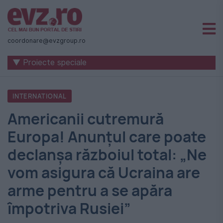
Știri
naționale
coordonare@evzgroup.ro
și
▼ Proiecte speciale
internaționale
|
INTERNATIONAL
România
Americanii cutremură
-
Europa! Anunţul care poate
Evenimentul
declanşa războiul total: „Ne
Zilei
vom asigura că Ucraina are
arme pentru a se apăra
împotriva Rusiei”