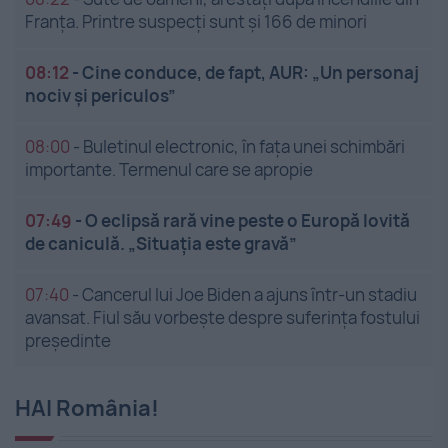
Franța. Printre suspecți sunt și 166 de minori
08:12
-
Cine conduce, de fapt, AUR: „Un personaj
nociv și periculos”
08:00
-
Buletinul electronic, în fața unei schimbări
importante. Termenul care se apropie
07:49
-
O eclipsă rară vine peste o Europă lovită
de caniculă. „Situația este gravă”
07:40
-
Cancerul lui Joe Biden a ajuns într-un stadiu
avansat. Fiul său vorbește despre suferința fostului
președinte
HAI România!