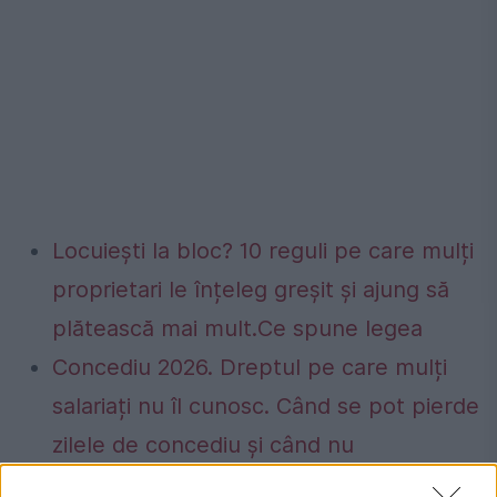
Locuiești la bloc? 10 reguli pe care mulți
proprietari le înțeleg greșit și ajung să
plătească mai mult.Ce spune legea
Concediu 2026. Dreptul pe care mulți
salariați nu îl cunosc. Când se pot pierde
zilele de concediu și când nu