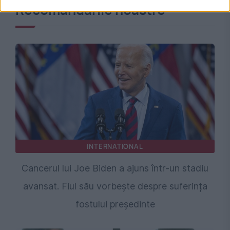
Recomandările noastre
INTERNATIONAL
Cancerul lui Joe Biden a ajuns într-un stadiu
avansat. Fiul său vorbește despre suferința
fostului președinte