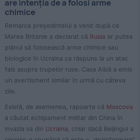
are intenția de a folosi arme
chimice
Remarca președintelui a venit după ce
Marea Britanie a declarat că
Rusia
ar putea
plănui să folosească arme chimice sau
biologice în Ucraina ca răspuns la un atac
fals asupra trupelor ruse. Casa Albă a emis
un avertisment similar în urmă cu câteva
zile.
Există, de asemenea, rapoarte că
Moscova
a căutat echipament militar din China în
invazia sa din
Ucraina
, chiar dacă Beijingul a
respins-o spunând că este o „dezinformare”.