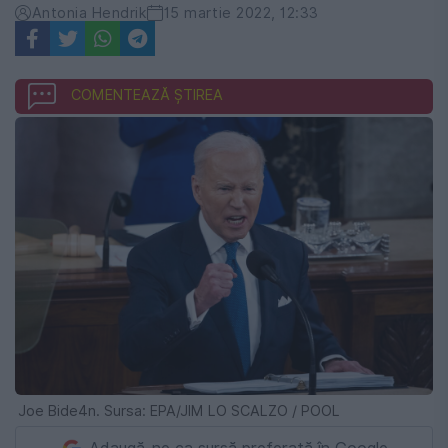
Antonia Hendrik
15 martie 2022, 12:33
COMENTEAZĂ ȘTIREA
Joe Bide4n. Sursa: EPA/JIM LO SCALZO / POOL