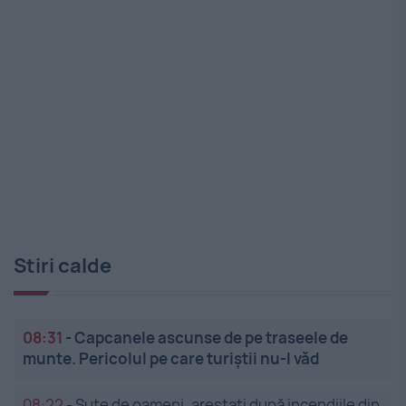
Stiri calde
08:31
-
Capcanele ascunse de pe traseele de
munte. Pericolul pe care turiștii nu-l văd
08:22
-
Sute de oameni, arestați după incendiile din