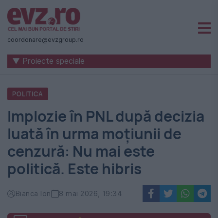
Știri
naționale
coordonare@evzgroup.ro
și
▼ Proiecte speciale
internaționale
|
POLITICA
România
Implozie în PNL după decizia
-
luată în urma moțiunii de
Evenimentul
cenzură: Nu mai este
Zilei
politică. Este hibris
Bianca Ion
8 mai 2026, 19:34