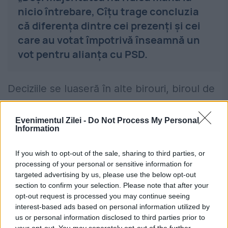
nicio întrebare, Cîțu trage concluzia
că diferența dintre cei prezenți și cei
care au votat împotrivă înseamnă un
vot pentru alianța cu PSD.
Deciziile se luaseră în alte birouri, biroul de
conducere al PNL doar le formaliza”.
Evenimentul Zilei -
Do Not Process My Personal
Information
Decizia de ieșire din coaliție
If you wish to opt-out of the sale, sharing to third parties, or
Ilie Bolojan a comparat acel moment cu
processing of your personal or sensitive information for
ședința conducerii PNL din 2026, în care
targeted advertising by us, please use the below opt-out
section to confirm your selection. Please note that after your
liberalii au decis ruperea colaborării cu PSD
opt-out request is processed you may continue seeing
interest-based ads based on personal information utilized by
și intrarea în opoziție.
us or personal information disclosed to third parties prior to
your opt-out. You may separately opt-out of the further