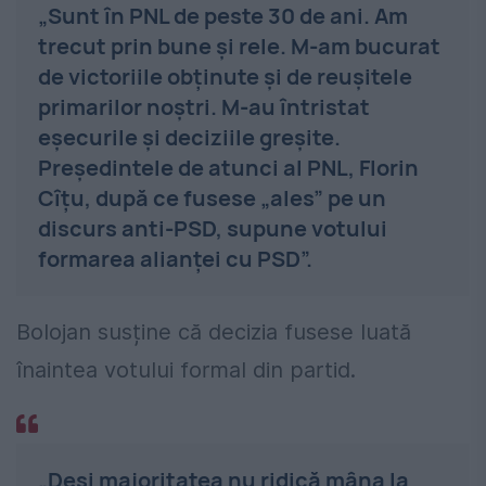
„Sunt în PNL de peste 30 de ani. Am
trecut prin bune și rele. M-am bucurat
de victoriile obținute și de reușitele
primarilor noștri. M-au întristat
eșecurile și deciziile greșite.
Președintele de atunci al PNL, Florin
Cîțu, după ce fusese „ales” pe un
discurs anti-PSD, supune votului
formarea alianței cu PSD”.
Bolojan susține că decizia fusese luată
înaintea votului formal din partid.
„Deși majoritatea nu ridică mâna la