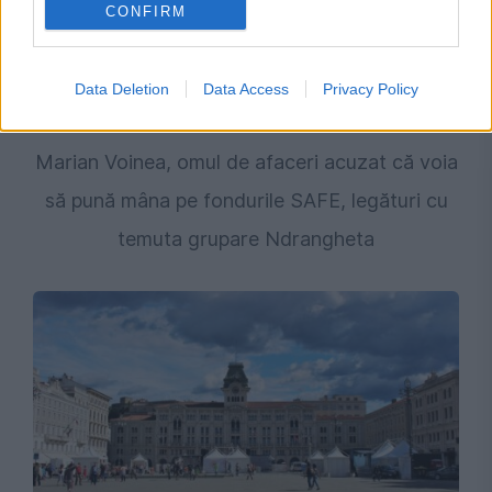
CONFIRM
Data Deletion
Data Access
Privacy Policy
JUSTITIE
Marian Voinea, omul de afaceri acuzat că voia
să pună mâna pe fondurile SAFE, legături cu
temuta grupare Ndrangheta