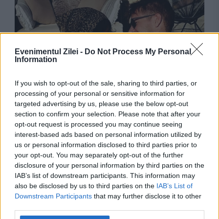
Evenimentul Zilei -
Do Not Process My Personal
Information
If you wish to opt-out of the sale, sharing to third parties, or
processing of your personal or sensitive information for
MONDEN
targeted advertising by us, please use the below opt-out
section to confirm your selection. Please note that after your
Mihaela Rădulescu, umilită din nou de familia
opt-out request is processed you may continue seeing
lui Felix Baumgartner. Românca, ștearsă din
interest-based ads based on personal information utilized by
us or personal information disclosed to third parties prior to
biografia parașutistului
your opt-out. You may separately opt-out of the further
disclosure of your personal information by third parties on the
IAB’s list of downstream participants. This information may
also be disclosed by us to third parties on the
IAB’s List of
Downstream Participants
that may further disclose it to other
third parties.