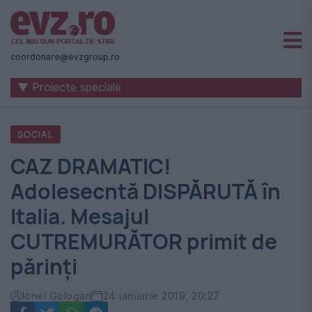
Știri
naționale
coordonare@evzgroup.ro
și
▼ Proiecte speciale
internaționale
|
SOCIAL
România
CAZ DRAMATIC!
-
Adolesecntă DISPĂRUTĂ în
Evenimentul
Italia. Mesajul
Zilei
CUTREMURĂTOR primit de
părinți
Ionel Gologan
24 ianuarie 2019, 20:27