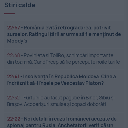
Stiri calde
22:57
-
România evită retrogradarea, potrivit
surselor. Ratingul țării ar urma să fie menținut de
Moody’s
22:48
-
Rovinieta și TollRo, schimbări importante
din toamnă. Când încep să fie percepute noile tarife
22:41
-
Insolvenţa în Republica Moldova. Cine a
îndrăznit să-l înşele pe Veaceslav Platon?
22:32
-
Furtunile au făcut pagube în Bihor, Sibiu și
Brașov. Acoperișuri smulse și copaci doborâți
22:22
-
Noi detalii în cazul româncei acuzate de
spionaj pentru Rusia. Anchetatorii verifică un