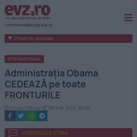
Știri
naționale
coordonare@evzgroup.ro
și
▼ Proiecte speciale
internaționale
|
INTERNATIONAL
România
Administrația Obama
-
CEDEAZĂ pe toate
Evenimentul
FRONTURILE
Zilei
Adrian Pătrușcă
18 mai 2015, 18:58
COMENTEAZĂ ȘTIREA