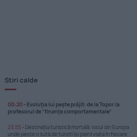
Stiri calde
00:20
-
Evoluția lui pește prăjit: de la Topor la
profesorul de ”finanțe comportamentale”
23:55
-
Destinația turistică mortală: locul din Europa
unde peste o sută de turiști își pierd viața în fiecare