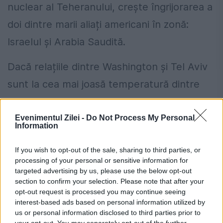
nuclear al Teheranului, crește îngrijorarea a
doi dintre marii aliați americani în zonă:
Israelul și Arabia Saudită.
Dacă relațiile dintre Washington și Tel Aviv
sunt la cea mai joasă temperatură dintre
cele două state, iată că și Arabia Saudită dă
semne grave de nervozitate.
Evenimentul Zilei -
Do Not Process My Personal
Information
După ce Regele Salman a boicotat summit-
If you wish to opt-out of the sale, sharing to third parties, or
ul arab de la Washington și Camp David,
processing of your personal or sensitive information for
targeted advertising by us, please use the below opt-out
saudiții și-au anunțat intenția de a procura
section to confirm your selection. Please note that after your
opt-out request is processed you may continue seeing
armament nuclear de la Pakistan, pentru a
interest-based ads based on personal information utilized by
contracara Iranul.
us or personal information disclosed to third parties prior to
your opt-out. You may separately opt-out of the further