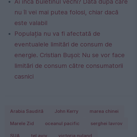
Ai încă buletinul vechi? Data după care
nu îl vei mai putea folosi, chiar dacă
este valabil
Populația nu va fi afectată de
eventualele limitări de consum de
energie. Cristian Bușoi: Nu se vor face
limitări de consum către consumatorii
casnici
Arabia Saudită
John Kerry
marea chinei
Marele Zid
oceanul pacific
serghei lavrov
SUA
tel aviv
victoria nuland