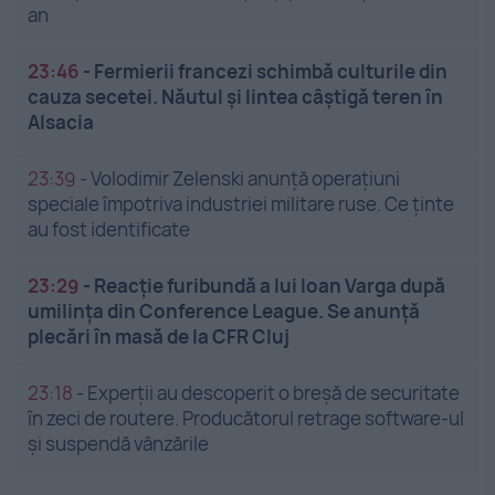
an
23:46
-
Fermierii francezi schimbă culturile din
cauza secetei. Năutul și lintea câștigă teren în
Alsacia
23:39
-
Volodimir Zelenski anunță operațiuni
speciale împotriva industriei militare ruse. Ce ținte
au fost identificate
23:29
-
Reacție furibundă a lui Ioan Varga după
umilința din Conference League. Se anunță
plecări în masă de la CFR Cluj
23:18
-
Experții au descoperit o breșă de securitate
în zeci de routere. Producătorul retrage software-ul
și suspendă vânzările