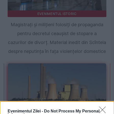
EVENIMENTUL ISTORIC
Magistrați și milițieni folosiți de propaganda
pentru decretul ceaușist de stopare a
cazurilor de divorț. Material inedit din Scînteia
despre neputința în fața violențelor domestice
Evenimentul Zilei -
Do Not Process My Personal