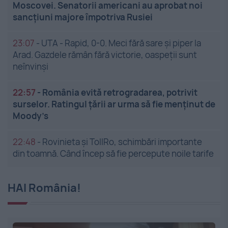
Moscovei. Senatorii americani au aprobat noi
sancțiuni majore împotriva Rusiei
23:07
-
UTA - Rapid, 0-0. Meci fără sare și piper la
Arad. Gazdele rămân fără victorie, oaspeții sunt
neînvinși
22:57
-
România evită retrogradarea, potrivit
surselor. Ratingul țării ar urma să fie menținut de
Moody’s
22:48
-
Rovinieta și TollRo, schimbări importante
din toamnă. Când încep să fie percepute noile tarife
HAI România!