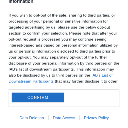
POLITICA
Information
PSD cere activarea mecanismului european
If you wish to opt-out of the sale, sharing to third parties, or
processing of your personal or sensitive information for
de urgență pentru energie și susține
targeted advertising by us, please use the below opt-out
menținerea centralelor pe cărbune. Critici la
section to confirm your selection. Please note that after your
opt-out request is processed you may continue seeing
adresa lui Bolojan
interest-based ads based on personal information utilized by
us or personal information disclosed to third parties prior to
your opt-out. You may separately opt-out of the further
disclosure of your personal information by third parties on the
IAB’s list of downstream participants. This information may
also be disclosed by us to third parties on the
IAB’s List of
Downstream Participants
that may further disclose it to other
third parties.
CONFIRM
JUSTITIE
Data Deletion
Data Access
Privacy Policy
Afacerist condamnat după ce a trimis peste