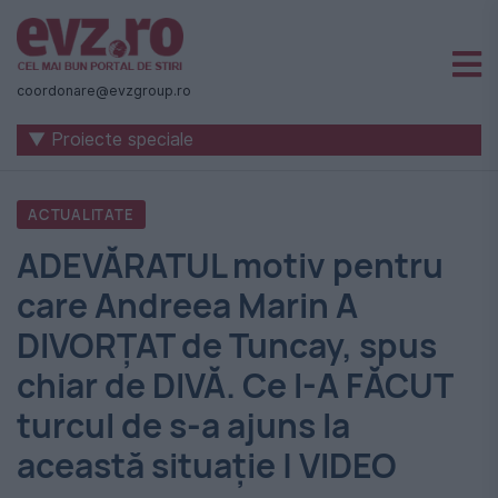
Știri
naționale
coordonare@evzgroup.ro
și
▼ Proiecte speciale
internaționale
|
ACTUALITATE
România
ADEVĂRATUL motiv pentru
-
care Andreea Marin A
Evenimentul
DIVORȚAT de Tuncay, spus
Zilei
chiar de DIVĂ. Ce I-A FĂCUT
turcul de s-a ajuns la
această situație | VIDEO