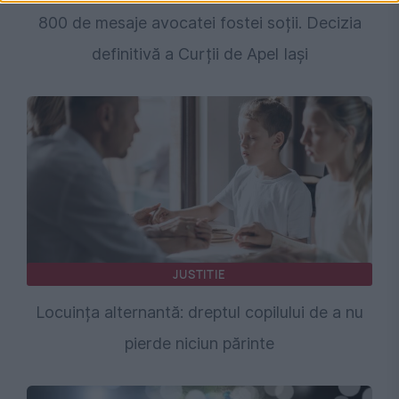
800 de mesaje avocatei fostei soții. Decizia
definitivă a Curții de Apel Iași
JUSTITIE
Locuința alternantă: dreptul copilului de a nu
pierde niciun părinte