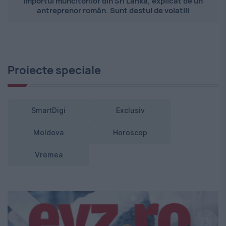
Importul muncitorilor din Sri Lanka, explicat de un
antreprenor român. Sunt destul de volatili
Proiecte speciale
SmartDigi
Exclusiv
Moldova
Horoscop
Vremea