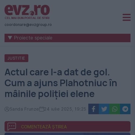
Știri
naționale
coordonare@evzgroup.ro
și
▼ Proiecte speciale
internaționale
|
JUSTITIE
România
Actul care l-a dat de gol.
-
Cum a ajuns Plahotniuc în
Evenimentul
mâinile poliției elene
Zilei
Sanda Frunze
24 iulie 2025, 19:25
COMENTEAZĂ ȘTIREA