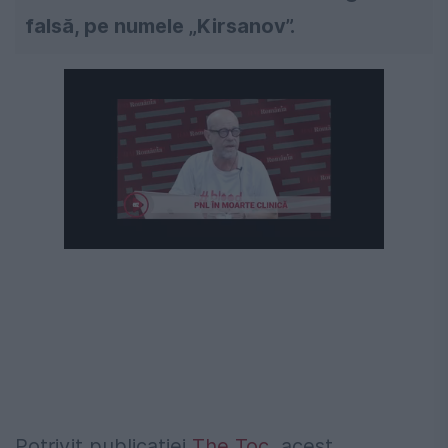
falsă, pe numele „Kirsanov”.
Următorul videoclip în 4
Anulează
Potrivit publicației
The Toc
, acest