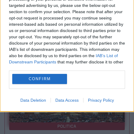
targeted advertising by us, please use the below opt-out
section to confirm your selection. Please note that after your
opt-out request is processed you may continue seeing
INTERNATIONAL
interest-based ads based on personal information utilized by
us or personal information disclosed to third parties prior to
Opoziția încearcă suspendarea Maiei Sandu.
your opt-out. You may separately opt-out of the further
Președinta spune că în spatele demersului se
disclosure of your personal information by third parties on the
IAB’s list of downstream participants. This information may
află interesele Kremlinului
also be disclosed by us to third parties on the
IAB’s List of
Downstream Participants
that may further disclose it to other
third parties.
CONFIRM
Data Deletion
Data Access
Privacy Policy
POLITICA