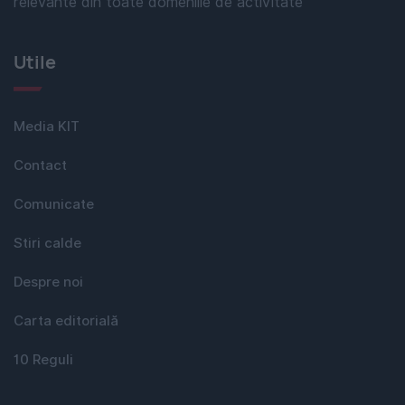
relevante din toate domeniile de activitate
Utile
Media KIT
Contact
Comunicate
Stiri calde
Despre noi
Carta editorială
10 Reguli