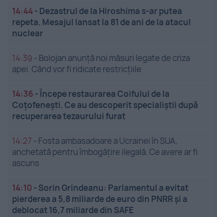
14:44
-
Dezastrul de la Hiroshima s-ar putea
repeta. Mesajul lansat la 81 de ani de la atacul
nuclear
14:39
-
Bolojan anunță noi măsuri legate de criza
apei. Când vor fi ridicate restricțiile
14:36
-
Începe restaurarea Coifului de la
Coțofenești. Ce au descoperit specialiștii după
recuperarea tezaurului furat
14:27
-
Fosta ambasadoare a Ucrainei în SUA,
anchetată pentru îmbogățire ilegală. Ce avere ar fi
ascuns
14:10
-
Sorin Grindeanu: Parlamentul a evitat
pierderea a 5,8 miliarde de euro din PNRR și a
deblocat 16,7 miliarde din SAFE