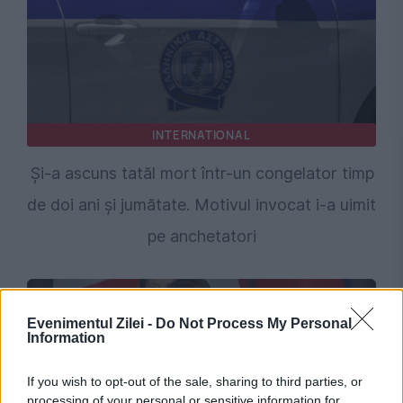
INTERNATIONAL
Și-a ascuns tatăl mort într-un congelator timp
de doi ani și jumătate. Motivul invocat i-a uimit
pe anchetatori
Evenimentul Zilei -
Do Not Process My Personal
Information
If you wish to opt-out of the sale, sharing to third parties, or
processing of your personal or sensitive information for